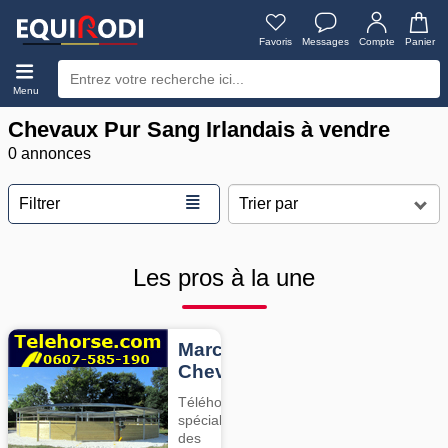
Favoris
Messages
Compte
Panier
Menu
Chevaux Pur Sang Irlandais à vendre
0 annonces
≣
Filtrer
Les pros à la une
Marcheurs
Chevaux
Téléhorse,
spécialiste
des