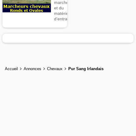
marcheurs
et du
matériel
d’entrainement
Accueil
Annonces
Chevaux
Pur Sang Irlandais