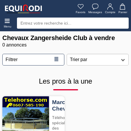
Favoris
Messages
Compte
Panier
Menu
Chevaux Zangersheide Club à vendre
0 annonces
≣
Filtrer
Les pros à la une
Marcheurs
Chevaux
Téléhorse,
spécialiste
des