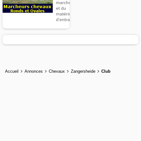
marcheurs
et du
matériel
d’entrainement
Accueil
Annonces
Chevaux
Zangersheide
Club