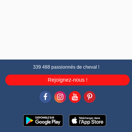
339 488 passionnés de cheval !
Rejoignez-nous !