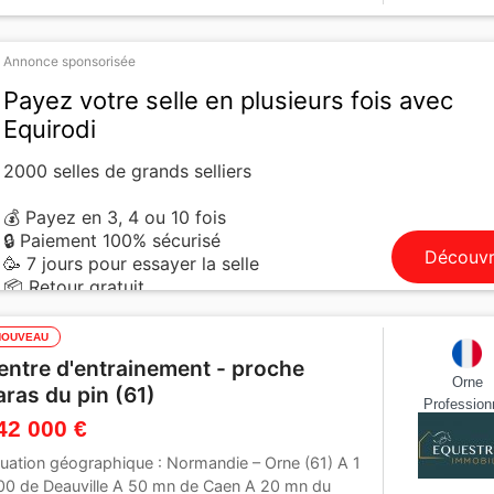
Annonce sponsorisée
Payez votre selle en plusieurs fois avec
Equirodi
2000 selles de grands selliers
💰 Payez en 3, 4 ou 10 fois
🔒 Paiement 100% sécurisé
Découvr
🥳 7 jours pour essayer la selle
📦 Retour gratuit
NOUVEAU
entre d'entrainement - proche
Orne
aras du pin (61)
Profession
42 000 €
tuation géographique : Normandie – Orne (61) A 1
00 de Deauville A 50 mn de Caen A 20 mn du