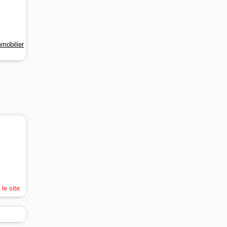
mmobilier
e
 le site