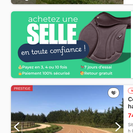
PRESTIGE
C
h
7
Si
h 