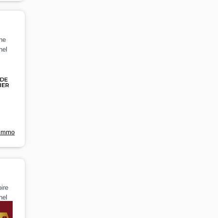
ine
nel
-immo
ire
nel