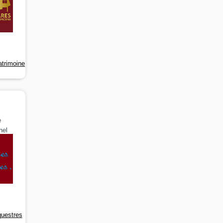
atrimoine
e
nel
uestres