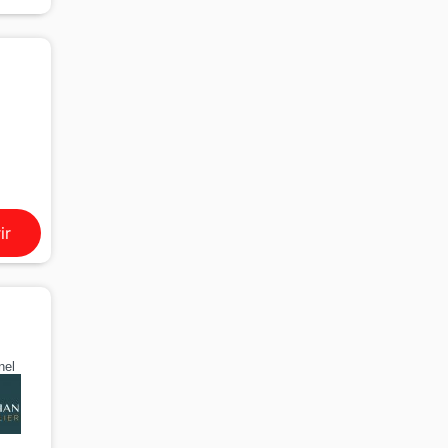
ir
nel