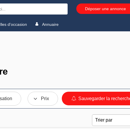
Déposer une annonce
les d'occasion
Annuaire
re
sation
Prix
Sauvegarder la recherch