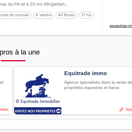
ras du Pin et à 20 mn d’Argentan...
curie de courses
A vendre
40 Boxes
21 ha
equestrian-i
pros à la une
Equitrade immo
et
Agence spécialisée dans la vente d
propriétés équestres et haras
uméro
Voir