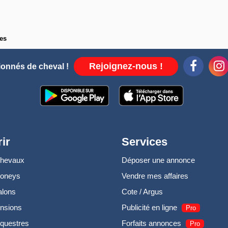
es
Rejoignez-nous !
ionnés de cheval !
ir
Services
chevaux
Déposer une annonce
poneys
Vendre mes affaires
alons
Cote / Argus
nsions
Publicité en ligne
Pro
questres
Forfaits annonces
Pro