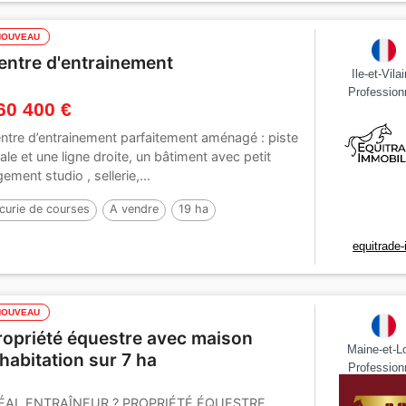
NOUVEAU
entre d'entrainement
Ile-et-Vila
Profession
60 400 €
ntre d’entrainement parfaitement aménagé : piste
ale et une ligne droite, un bâtiment avec petit
gement studio , sellerie,...
curie de courses
A vendre
19 ha
equitrade
NOUVEAU
ropriété équestre avec maison
Maine-et-Lo
'habitation sur 7 ha
Profession
ÉAL ENTRAÎNEUR ? PROPRIÉTÉ ÉQUESTRE