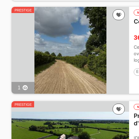
PRESTIGE
C
3
Ce
ov
lo
E
1
PRESTIGE
P
d
ID