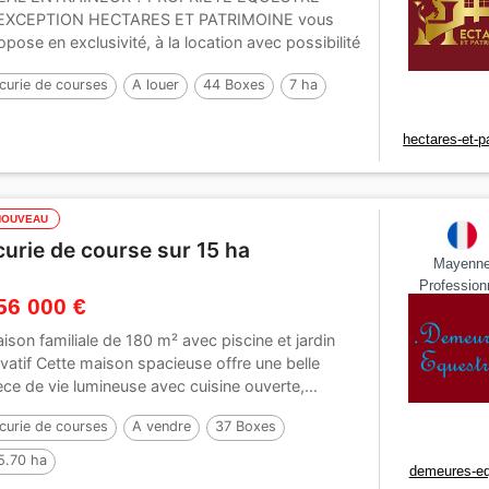
EXCEPTION HECTARES ET PATRIMOINE vous
opose en exclusivité, à la location avec possibilité
option...
curie de courses
A louer
44 Boxes
7 ha
hectares-et-p
NOUVEAU
curie de course sur 15 ha
Mayenn
Profession
56 000 €
ison familiale de 180 m² avec piscine et jardin
ivatif Cette maison spacieuse offre une belle
èce de vie lumineuse avec cuisine ouverte,...
curie de courses
A vendre
37 Boxes
5.70 ha
demeures-eq