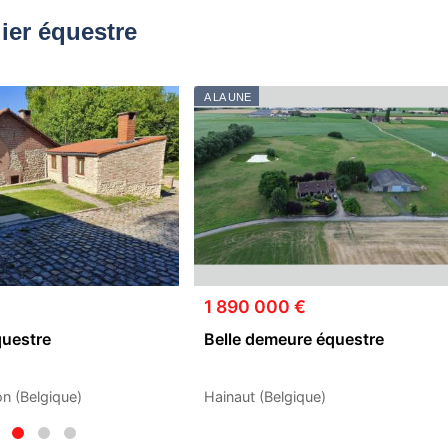
ier équestre
A LA UNE
1 890 000 €
questre
Belle demeure équestre
n (Belgique)
Hainaut (Belgique)