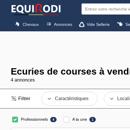
Chevaux
Annonces
Vide Sellerie
Sel
Ecuries de courses à vend
4 annonces
Filtrer
Caractéristiques
Locali
Professionnels
A la une
4
1