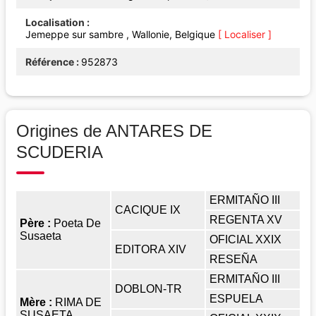
Localisation
Jemeppe sur sambre , Wallonie, Belgique
[ Localiser ]
Référence
952873
Origines de ANTARES DE
SCUDERIA
ERMITAÑO III
CACIQUE IX
REGENTA XV
Père :
Poeta De
Susaeta
OFICIAL XXIX
EDITORA XIV
RESEÑA
ERMITAÑO III
DOBLON-TR
ESPUELA
Mère :
RIMA DE
SUSAETA