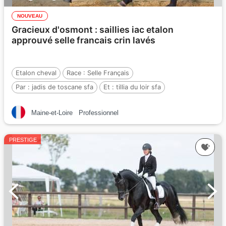
NOUVEAU
Gracieux d'osmont : saillies iac etalon
approuvé selle francais crin lavés
Etalon cheval
Race :
Selle Français
Par :
jadis de toscane sfa
Et :
tillia du loir sfa
Par :
jus des fontaines bwp
Maine-et-Loire
Professionnel
PRESTIGE