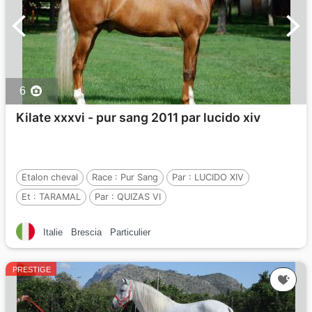
6
Kilate xxxvi - pur sang 2011 par lucido xiv
Etalon cheval
Race :
Pur Sang
Par :
LUCIDO XIV
Et :
TARAMAL
Par :
QUIZAS VI
Italie
Brescia
Particulier
PRESTIGE