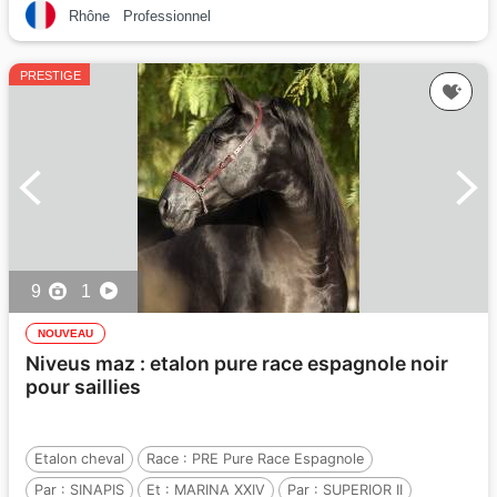
Rhône
Professionnel
PRESTIGE
9
1
NOUVEAU
Niveus maz : etalon pure race espagnole noir
pour saillies
Etalon cheval
Race :
PRE Pure Race Espagnole
Par :
SINAPIS
Et :
MARINA XXIV
Par :
SUPERIOR II