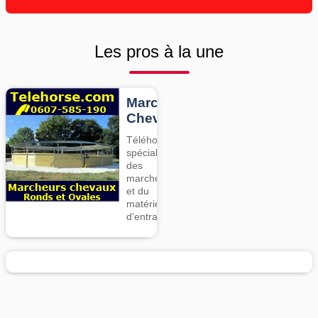
Les pros à la une
Marcheurs
Chevaux
Téléhorse,
spécialiste
des
marcheurs
et du
matériel
d’entrainement