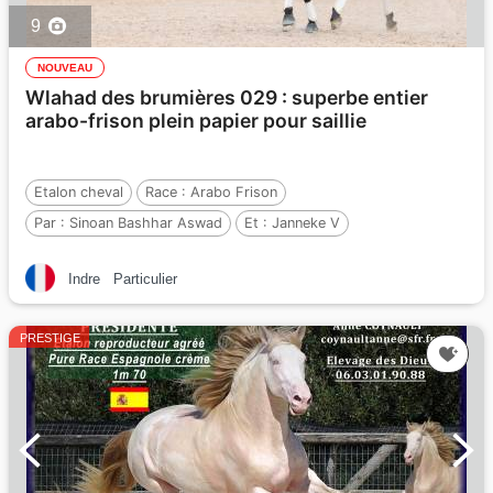
9
NOUVEAU
Wlahad des brumières 029 : superbe entier
arabo-frison plein papier pour saillie
Etalon cheval
Race :
Arabo Frison
Par :
Sinoan Bashhar Aswad
Et :
Janneke V
Par :
Ritse 322
Indre
Particulier
PRESTIGE