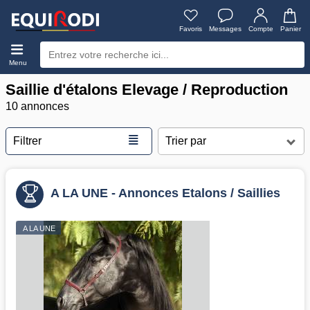
Favoris
Messages
Compte
Panier
Menu
Saillie d'étalons Elevage / Reproduction
10 annonces
≣
Filtrer
A LA UNE - Annonces Etalons / Saillies
A LA UNE