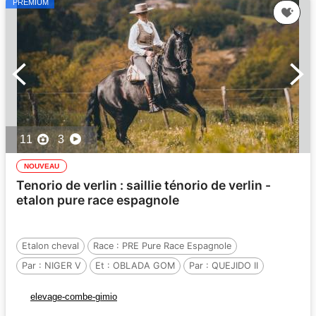
PREMIUM
11
3
NOUVEAU
Tenorio de verlin : saillie ténorio de verlin -
etalon pure race espagnole
Etalon cheval
Race :
PRE Pure Race Espagnole
Par :
NIGER V
Et :
OBLADA GOM
Par :
QUEJIDO II
elevage-combe-gimio