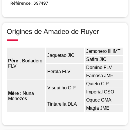
Référence
697497
Origines de Amadeo de Ruyer
Jamonero III IMT
Jaquetao JIC
Safira JIC
Père :
Borladero
FLV
Domino FLV
Perola FLV
Famosa JME
Quieto CIP
Visquilho CIP
Imperial CSO
Mère :
Nuna
Menezes
Oquoc GMA
Tintarella DLA
Magia JME