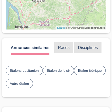
Leaflet
| © OpenStreetMap contributors
Annonces similaires
Races
Disciplines
Etalons Lusitanien
Etalon de loisir
Etalon ibérique
Autre étalon