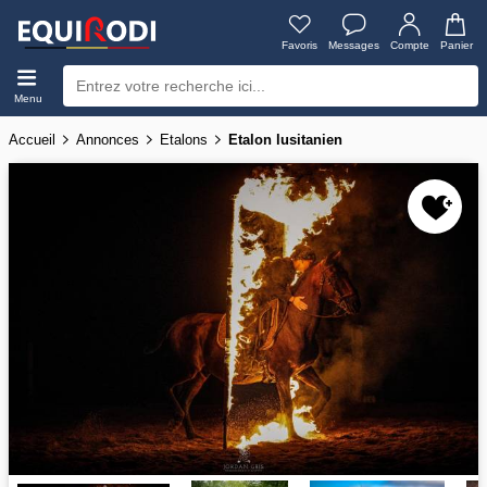
Favoris
Messages
Compte
Panier
Menu
Accueil
Annonces
Etalons
Etalon lusitanien