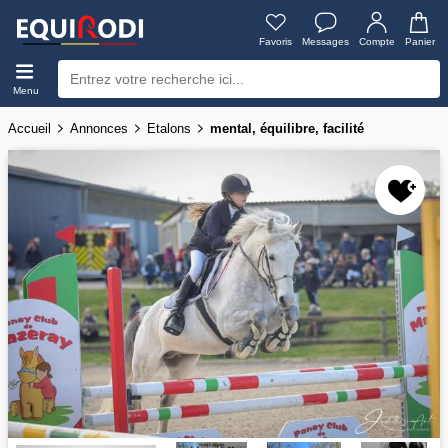
Favoris
Messages
Compte
Panier
Menu
Accueil
Annonces
Etalons
mental, équilibre, facilité