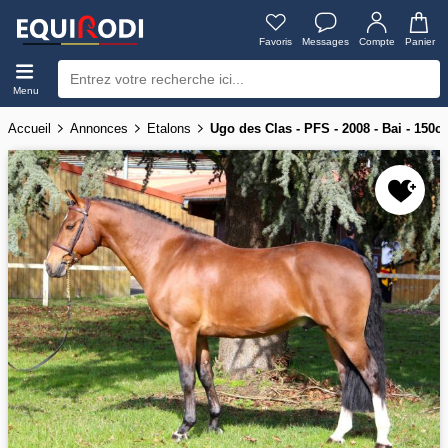
Favoris
Messages
Compte
Panier
Menu
Accueil
Annonces
Etalons
Ugo des Clas - PFS - 2008 - Bai - 150c