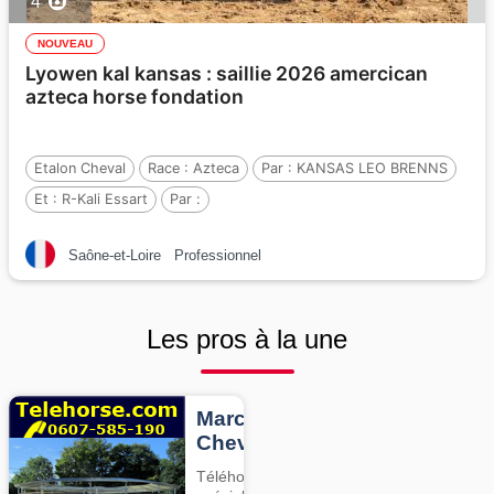
4
NOUVEAU
Lyowen kal kansas : saillie 2026 amercican
azteca horse fondation
Etalon Cheval
Race :
Azteca
Par :
KANSAS LEO BRENNS
Et :
R-Kali Essart
Par :
Saône-et-Loire
Professionnel
Les pros à la une
Marcheurs
Chevaux
Téléhorse,