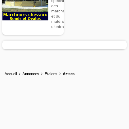
spécialiste
des
marcheurs
et du
matériel
d’entrainement
Accueil
Annonces
Etalons
Azteca