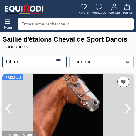
Favoris
Messages
Compte
Panier
Menu
Saillie d'étalons Cheval de Sport Danois
1 annonces
≣
Filtrer
PREMIUM