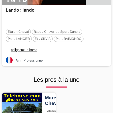
9
2
Lando : lando
Etalon Cheval
Race :
Cheval de Sport Danois
Par :
LANCIER
Et :
SILVIA
Par :
RAIMONDO
beligneux-le-haras
Ain
Professionnel
Les pros à la une
Marcheurs
Chevaux
Téléhorse,