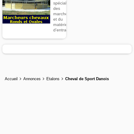
spécialiste
des
marcheurs
et du
matériel
d’entrainement
Accueil
Annonces
Etalons
Cheval de Sport Danois