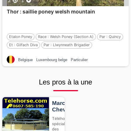
2
1
Thor : saillie poney welsh mountain
Etalon Poney
Race :
Welsh Poney (Section A)
Par :
Quincy
Et :
Gilfach Diva
Par :
Llwynneath Brigadier
Belgique
Luxembourg belge
Particulier
Les pros à la une
Marcheurs
Chevaux
Téléhorse,
spécialiste
des