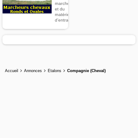
marcheurs
et du
matériel
d’entrainement
Accueil
Annonces
Etalons
Compagnie (Cheval)