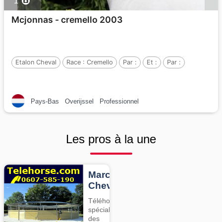
1
Mcjonnas - cremello 2003
Etalon Cheval
Race :
Cremello
Par :
Et :
Par :
Pays-Bas
Overijssel
Professionnel
Les pros à la une
Marcheurs
Chevaux
Téléhorse,
spécialiste
des