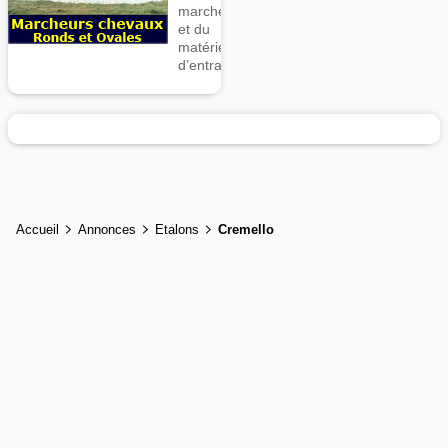
marcheurs
et du
matériel
d’entrainement
Accueil
Annonces
Etalons
Cremello