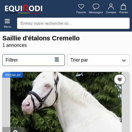
Favoris
Messages
Compte
Panier
Menu
Saillie d'étalons Cremello
1 annonces
≣
Filtrer
PREMIUM