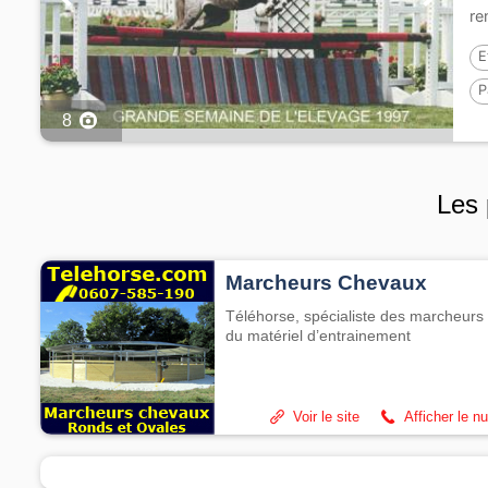
re
E
P
8
E
P
Les 
Marcheurs Chevaux
Téléhorse, spécialiste des marcheurs 
du matériel d’entrainement
Voir le site
Afficher le n