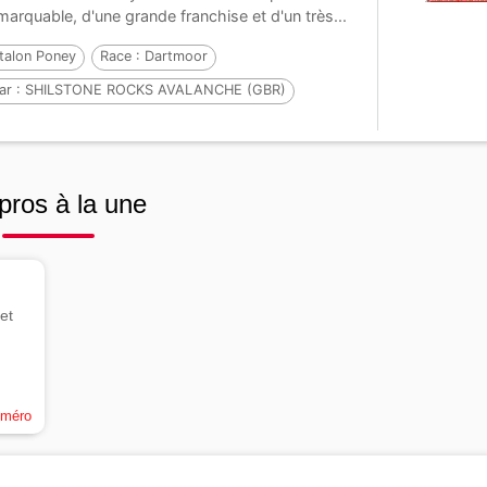
marquable, d'une grande franchise et d'un très...
talon Poney
Race :
Dartmoor
ar :
SHILSTONE ROCKS AVALANCHE (GBR)
t :
MAYA DE BOISSEY
ar :
TORFIELDS PICCOLO (GBR)
pros à la une
et
uméro