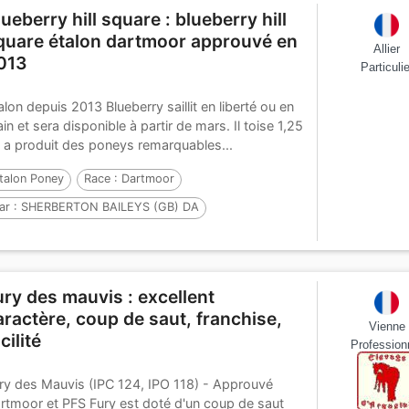
lueberry hill square : blueberry hill
quare étalon dartmoor approuvé en
Allier
013
Particulie
alon depuis 2013 Blueberry saillit en liberté ou en
in et sera disponible à partir de mars. Il toise 1,25
 a produit des poneys remarquables...
talon Poney
Race :
Dartmoor
ar :
SHERBERTON BAILEYS (GB) DA
t :
QUEEN OF CLUBS SQUARE , DA
ar :
THEIGNHEAD KING OF CLUBS (GB)
ury des mauvis : excellent
aractère, coup de saut, franchise,
Vienne
cilité
Profession
ry des Mauvis (IPC 124, IPO 118) - Approuvé
rtmoor et PFS Fury est doté d'un coup de saut