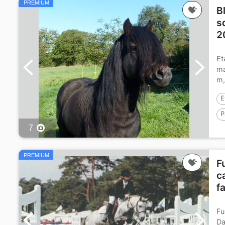
PREMIUM
B
s
2
Et
ma
m,
E
P
7
E
P
PREMIUM
F
c
fa
Fu
Da