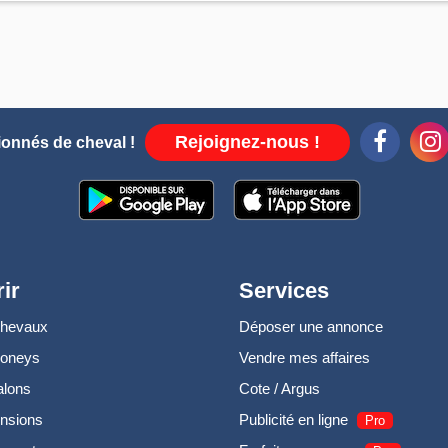
Rejoignez-nous !
ionnés de cheval !
ir
Services
chevaux
Déposer une annonce
poneys
Vendre mes affaires
alons
Cote / Argus
nsions
Publicité en ligne
Pro