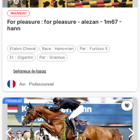
5
NOUVEAU
For pleasure : for pleasure - alezan - 1m67 -
hann
Etalon Cheval
Race :
Hanovrien
Par :
Furioso II
Et :
Gigantin
Par :
Grannus
beligneux-le-haras
Ain
Professionnel
PREMIUM