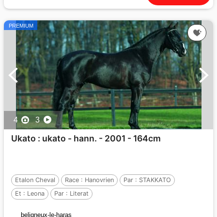
PREMIUM
4
3
Ukato : ukato - hann. - 2001 - 164cm
Etalon Cheval
Race :
Hanovrien
Par :
STAKKATO
Et :
Leona
Par :
Literat
beligneux-le-haras