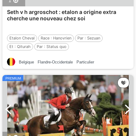
1
Seth v h argroschot : etalon a origine extra
cherche une nouveau chez soi
Etalon Cheval
Race :
Hanovrien
Par :
Sezuan
Et :
Qiturah
Par :
Status quo
Belgique
Flandre-Occidentale
Particulier
PREMIUM