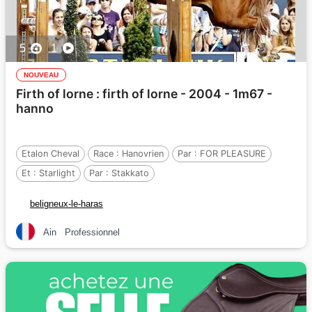
5
1
NOUVEAU
Firth of lorne : firth of lorne - 2004 - 1m67 -
hanno
Etalon Cheval
Race :
Hanovrien
Par :
FOR PLEASURE
Et :
Starlight
Par :
Stakkato
beligneux-le-haras
Ain
Professionnel