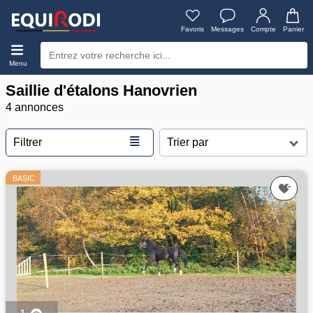
Favoris
Messages
Compte
Panier
Menu
Saillie d'étalons Hanovrien
4 annonces
≣
Filtrer
BASIC