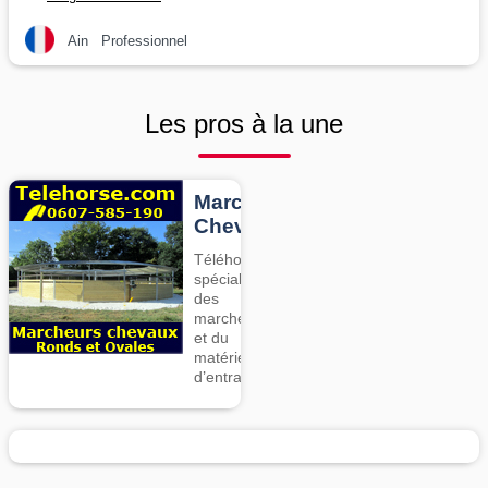
Ain
Professionnel
Les pros à la une
Marcheurs
Chevaux
Téléhorse,
spécialiste
des
marcheurs
et du
matériel
d’entrainement