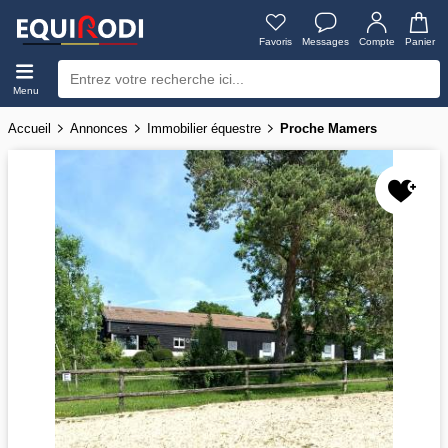
Favoris
Messages
Compte
Panier
Menu
Accueil
Annonces
Immobilier équestre
Proche Mamers