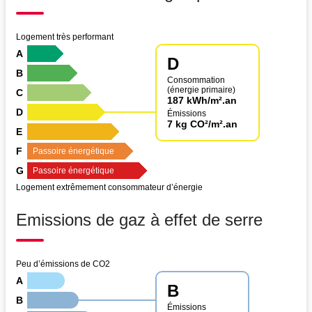
Logement très performant
A
D
B
Consommation
(énergie primaire)
C
187 kWh/m².an
D
Émissions
7 kg CO²/m².an
E
F
Passoire énergétique
G
Passoire énergétique
Logement extrêmement consommateur d’énergie
Emissions de gaz à effet de serre
Peu d’émissions de CO2
A
B
B
Émissions