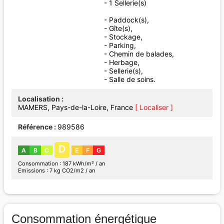
- 1 Sellerie(s)
- Paddock(s),
- Gîte(s),
- Stockage,
- Parking,
- Chemin de balades,
- Herbage,
- Sellerie(s),
- Salle de soins.
Localisation
MAMERS, Pays-de-la-Loire, France
[ Localiser ]
Référence
989586
D
A
B
C
E
F
G
Consommation : 187 kWh/m² / an
Emissions : 7 kg CO2/m2 / an
Consommation énergétique