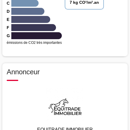
7 kg CO²/m².an
C
D
E
F
G
émissions de CO2 très importantes
Annonceur
EQUITRADE IMMOBILIER