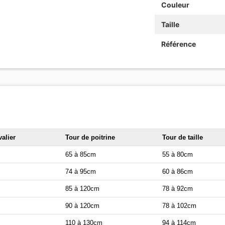
Couleur
Taille
Référence
valier
Tour de poitrine
Tour de taille
m
65 à 85cm
55 à 80cm
m
74 à 95cm
60 à 86cm
m
85 à 120cm
78 à 92cm
m
90 à 120cm
78 à 102cm
m
110 à 130cm
94 à 114cm