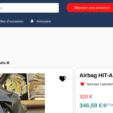
Déposer une annonce
les d'occasion
Annuaire
ille M
Airbag HIT-A
Suivi par 1 person
320 €
346,59 €
Pro