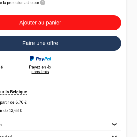
r la protection acheteur
?
Ajouter au panier
Faire une offre
Payez en 4x
sé
sans frais
our la Belgique
 partir de 6,76 €
ir de 13,68 €
n
❯
curisé
❯