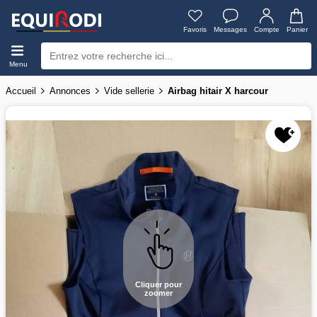
Favoris
Messages
Compte
Panier
Menu
Accueil
Annonces
Vide sellerie
Airbag hitair X harcour
Cliquer pour
zoomer