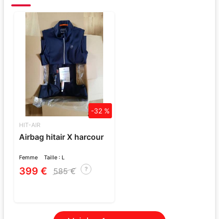
-32 %
HIT-AIR
Airbag hitair X harcour
Femme
Taille : L
399 €
?
585 €