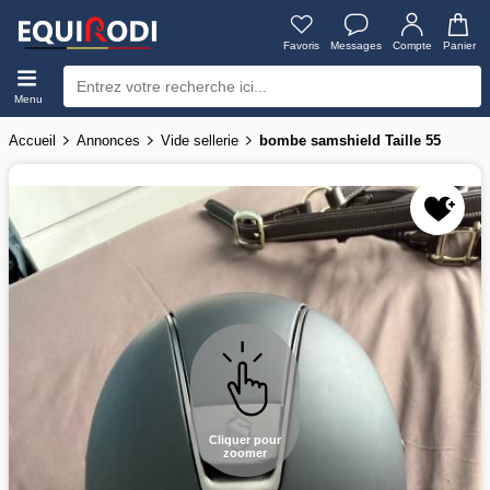
Favoris
Messages
Compte
Panier
Menu
Accueil
Annonces
Vide sellerie
bombe samshield Taille 55
Cliquer pour
zoomer