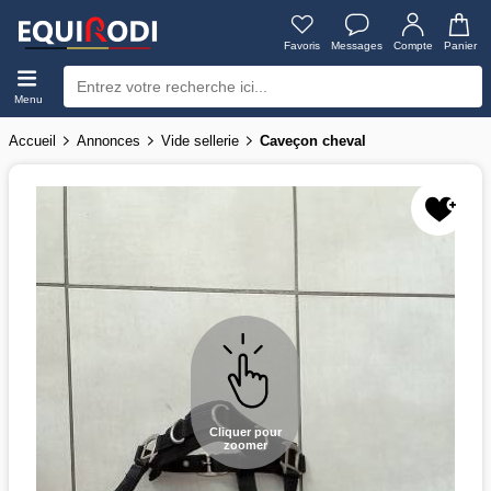
Favoris
Messages
Compte
Panier
Menu
Accueil
Annonces
Vide sellerie
Caveçon cheval
Cliquer pour
zoomer