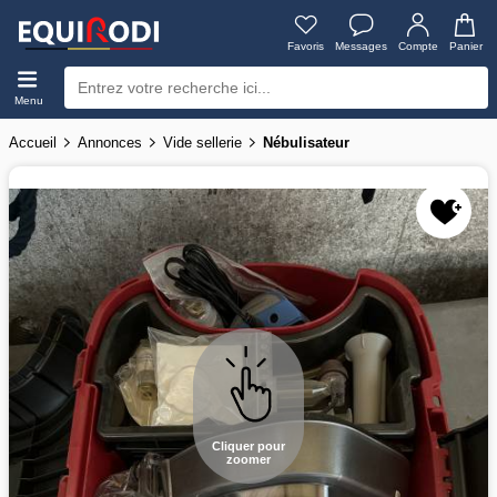
Favoris
Messages
Compte
Panier
Menu
Accueil
Annonces
Vide sellerie
Nébulisateur
Cliquer pour
zoomer