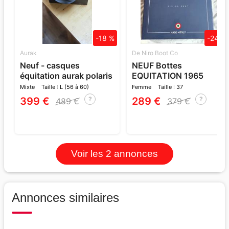
-18 %
-24 %
Aurak
De Niro Boot Co
Neuf - casques
NEUF Bottes
équitation aurak polaris
EQUITATION 1965
& sac de transp
TRICOLORE Amabile cuir
Mixte
Taille : L (56 à 60)
Femme
Taille : 37
liss
399 €
289 €
?
?
489 €
379 €
Voir les 2 annonces
Annonces similaires