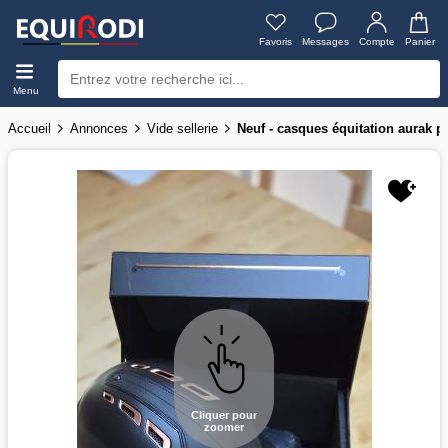
Favoris
Messages
Compte
Panier
Menu
Accueil
Annonces
Vide sellerie
Neuf - casques équitation aurak p
Cliquer pour
zoomer