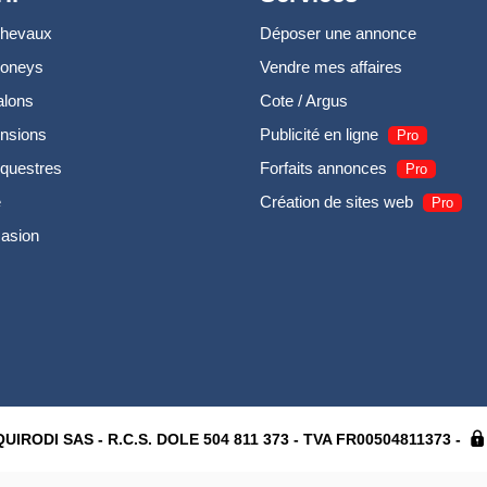
chevaux
Déposer une annonce
poneys
Vendre mes affaires
alons
Cote / Argus
nsions
Publicité en ligne
Pro
questres
Forfaits annonces
Pro
e
Création de sites web
Pro
casion
UIRODI SAS - R.C.S. DOLE 504 811 373 - TVA FR00504811373 -