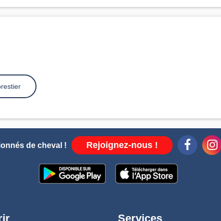
restier
Rejoignez-nous !
ionnés de cheval !
ir
Services