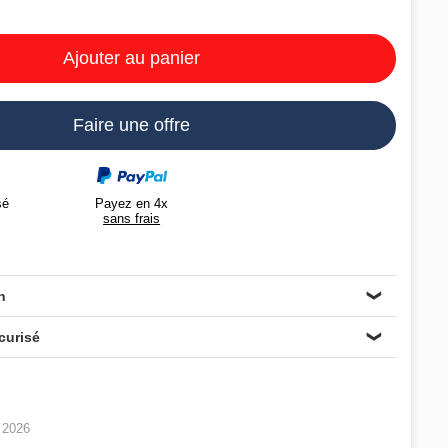
Ajouter au panier
Faire une offre
Payez en 4x
sé
sans frais
n
❯
curisé
❯
n 2026