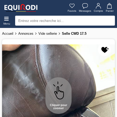
Favoris
Messages
Compte
Panier
Menu
Accueil
Annonces
Vide sellerie
Selle CWD 17.5
Cliquer pour
zoomer