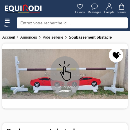
Favoris
Messages
Compte
Panier
Menu
Accueil
Annonces
Vide sellerie
Soubassement obstacle
Cliquer pour
zoomer