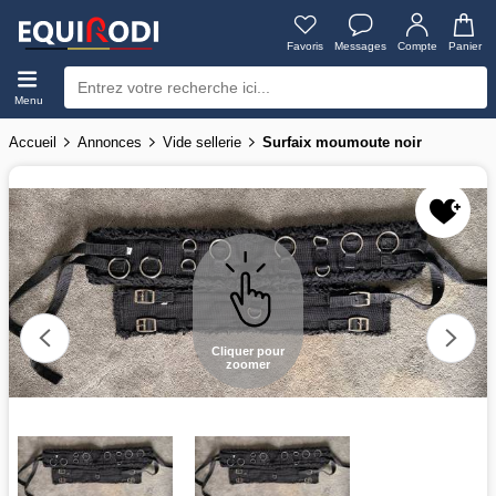
Favoris
Messages
Compte
Panier
Menu
Accueil
Annonces
Vide sellerie
Surfaix moumoute noir
Cliquer pour
zoomer