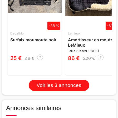
-38 %
-61 %
Decathlon
Lemieux
Surfaix moumoute noir
Amortisseur en mouton
LeMieux
Taille : Cheval - Full (L)
25 €
86 €
?
?
40 €
220 €
Voir les 3 annonces
Annonces similaires