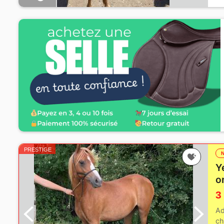
PRESTIGE
Y
o
3
Ad
ch