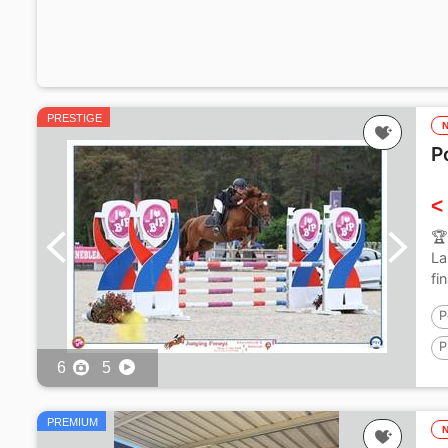
PRESTIGE
P
<
🏆
La
fi
P
P
6
5
1
PREMIUM