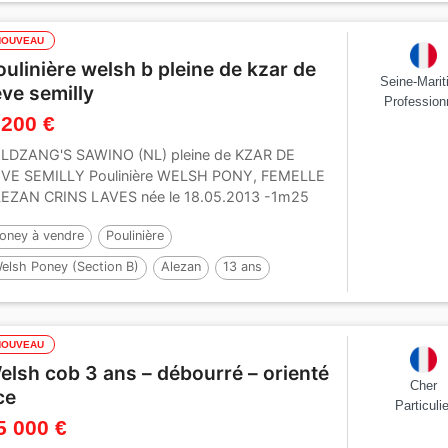
NOUVEAU
oulinière welsh b pleine de kzar de
Seine-Mari
eve semilly
Profession
 200 €
LDZANG'S SAWINO (NL) pleine de KZAR DE
VE SEMILLY Poulinière WELSH PONY, FEMELLE
EZAN CRINS LAVES née le 18.05.2013 -1m25
re:...
oney à vendre
Poulinière
elsh Poney (Section B)
Alezan
13 ans
25 cm
Par :
Beschenhof Darwin
NOUVEAU
elsh cob 3 ans – débourré – orienté
Cher
ce
Particulie
5 000 €