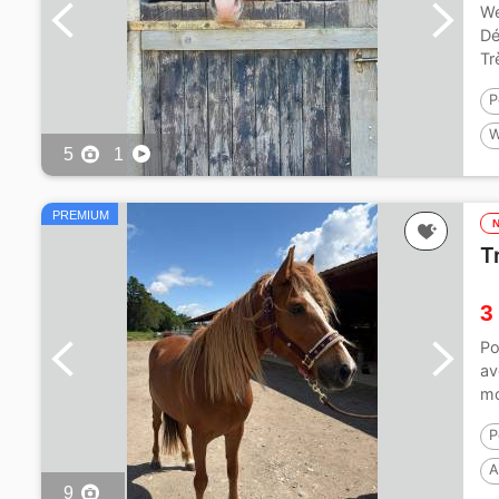
We
Dé
Tr
P
W
5
1
3
PREMIUM
T
3
Po
av
mo
P
A
9