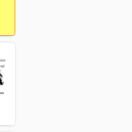
ire
nel