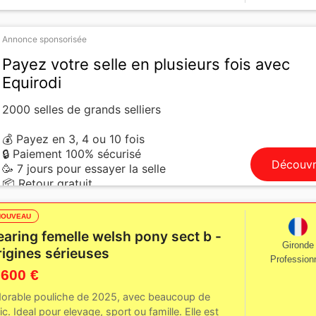
Annonce sponsorisée
Payez votre selle en plusieurs fois avec
Equirodi
2000 selles de grands selliers
💰 Payez en 3, 4 ou 10 fois
🔒 Paiement 100% sécurisé
Découvr
🥳 7 jours pour essayer la selle
📦 Retour gratuit
NOUVEAU
earing femelle welsh pony sect b -
Gironde
rigines sérieuses
Profession
 600 €
orable pouliche de 2025, avec beaucoup de
ic. Ideal pour elevage, sport ou famille. Elle est