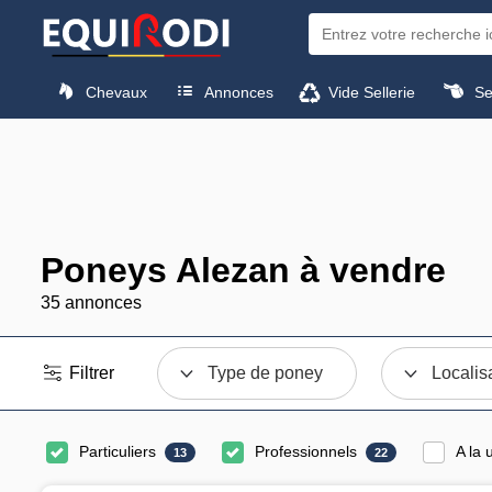
Chevaux
Annonces
Vide Sellerie
Sel
Poneys Alezan à vendre
35 annonces
Filtrer
Type de poney
Localis
Particuliers
Professionnels
A la 
13
22