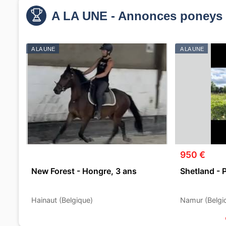
A LA UNE - Annonces poneys 
A LA UNE
A LA UNE
950 €
New Forest - Hongre, 3 ans
Shetland - 
Hainaut (Belgique)
Namur (Belgi