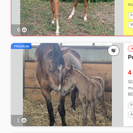
ma
P
W
6
P
PREMIUM
P
4
QU
ma
BE
P
A
1