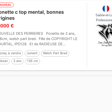
NOUVEAU
onette c top mental, bonnes
Saône-et-Lo
rigines
Profession
 000 €
UVELLE DES PERRIERES Ponette de 3 ans,
6cm, welsh part bred. Fille de COPYRIGHT LE
URTAL, IPD128. Et de RADIEUSE DE...
oney à vendre
Jument
Welsh Part Bred
lezan
3 ans
136 cm