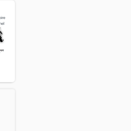
ire
nel