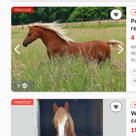
PRESTIGE
P
r
4
WI
RE
AL
Pè
P
W
9
1
PRESTIGE
W
c
1