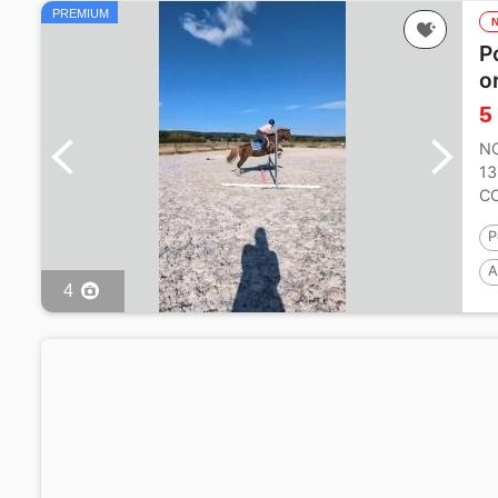
PREMIUM
P
o
5
NO
13
CO
P
A
4