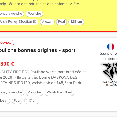
nipulée par des adultes et des enfants. A été...
oney à vendre
Pouliche
elsh Poney (Section B)
Alezan
Foal
128 cm
ar :
EYARTH ANOKI
NOUVEAU
ouliche bonnes origines - sport
Saône-et-Lo
Profession
 800 €
ALITY FIRE EBC Pouliche welsh part bred née en
i 2026. Fille de la très bonne DASKOVA DES
RTAINES IPO129, welsh cob de 148,5cm Et du...
oney à vendre
Pouliche
Welsh Part Bred
lezan
Foal
147 cm