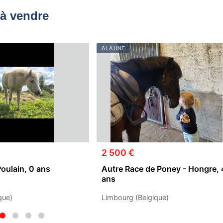
à vendre
A LA UNE
2 500 €
Poulain, 0 ans
Autre Race de Poney - Hongre, 
ans
que)
Limbourg (Belgique)