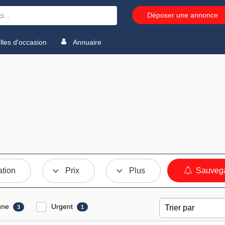
Déposer une annonce
les d'occasion
Annuaire
ation
Prix
Plus
Sauvega
une
Urgent
3
1