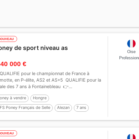
NOUVEAU
oney de sport niveau as
Oise
Profession
 40 000 €
QUALIFIE pour le championnat de France à
motte, en P-élite, AS2 et AS+5 QUALIFIE pour la
nale des 7 ans à Fontainebleau 👉...
oney à vendre
Hongre
FS Poney Français de Selle
Alezan
7 ans
46 cm
Par :
Mon Nantano de florys
NOUVEAU