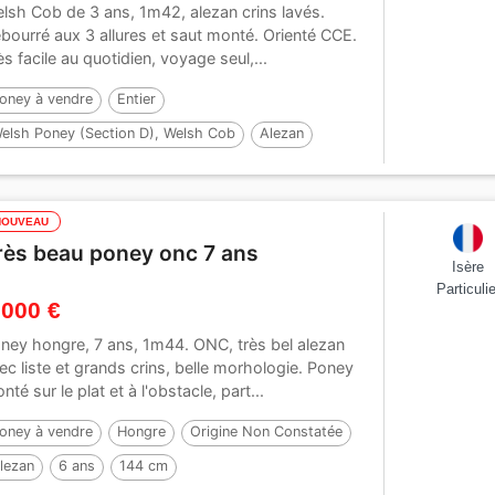
lsh Cob de 3 ans, 1m42, alezan crins lavés.
bourré aux 3 allures et saut monté. Orienté CCE.
ès facile au quotidien, voyage seul,...
oney à vendre
Entier
elsh Poney (Section D), Welsh Cob
Alezan
 ans
142 cm
Par :
SYNOD ROYALSHOW
NOUVEAU
rès beau poney onc 7 ans
Isère
Particulie
 000 €
ney hongre, 7 ans, 1m44. ONC, très bel alezan
ec liste et grands crins, belle morhologie. Poney
nté sur le plat et à l'obstacle, part...
oney à vendre
Hongre
Origine Non Constatée
lezan
6 ans
144 cm