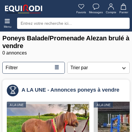
Favoris
Messages
Compte
Panier
Menu
Poneys Balade/Promenade Alezan brulé à
vendre
0 annonces
≣
Filtrer
A LA UNE - Annonces poneys à vendre
A LA UNE
A LA UNE