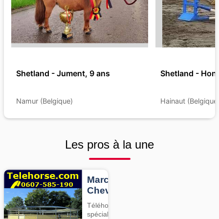
Shetland - Jument, 9 ans
Shetland - Hong
Namur (Belgique)
Hainaut (Belgique
Les pros à la une
Marcheurs
Chevaux
Téléhorse,
spécialiste