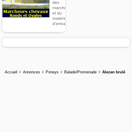
des
marcheurs
et du
matériel
d’entrainement
Accueil
Annonces
Poneys
Balade/Promenade
Alezan brulé