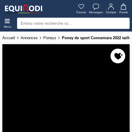
Favoris
Messages
Compte
Panier
Menu
Accueil
Annonces
Poneys
Poney de sport Connemara 2022 taille