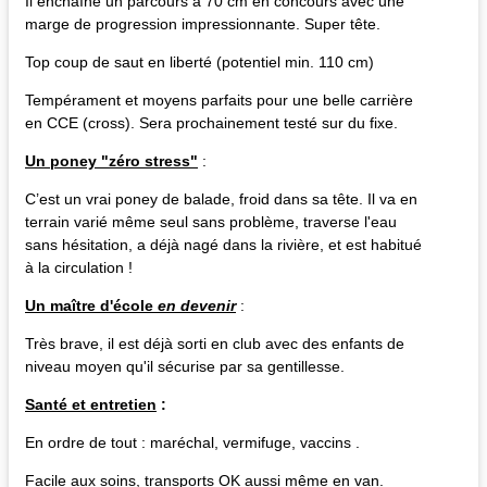
Il enchaîne un parcours à 70 cm en concours avec une
marge de progression impressionnante. Super tête.
Top coup de saut en liberté (potentiel min. 110 cm)
Tempérament et moyens parfaits pour une belle carrière
en CCE (cross). Sera prochainement testé sur du fixe.
Un poney "zéro stress"
:
C’est un vrai poney de balade, froid dans sa tête. Il va en
terrain varié même seul sans problème, traverse l'eau
sans hésitation, a déjà nagé dans la rivière, et est habitué
à la circulation !
Un maître d'école
en devenir
:
Très brave, il est déjà sorti en club avec des enfants de
niveau moyen qu'il sécurise par sa gentillesse.
Santé et entretien
:
En ordre de tout : maréchal, vermifuge, vaccins .
Facile aux soins, transports OK aussi même en van.