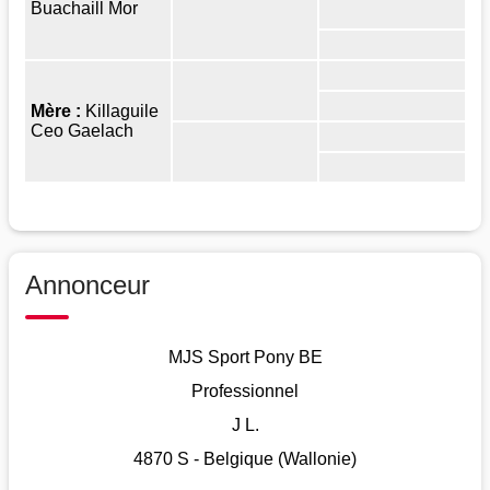
Buachaill Mor
Mère :
Killaguile
Ceo Gaelach
Annonceur
MJS Sport Pony BE
Professionnel
J L.
4870 S - Belgique (Wallonie)