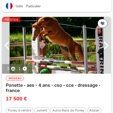
Isère
Particulier
PRESTIGE
3
1
NOUVEAU
Ponette - aes - 4 ans - cso - cce - dressage -
france
17 500 €
Poney à vendre
Jument
Autre Race de Poney
Alezan