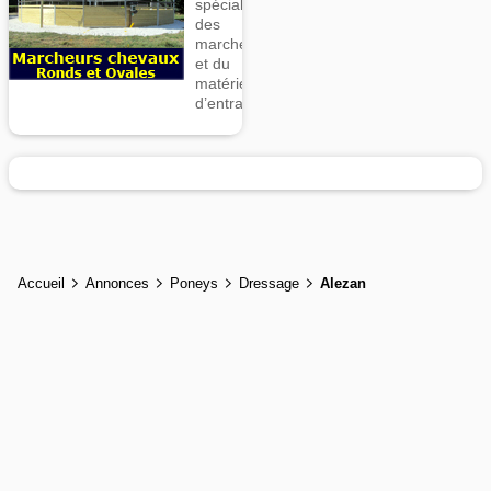
spécialiste
des
marcheurs
et du
matériel
d’entrainement
Accueil
Annonces
Poneys
Dressage
Alezan