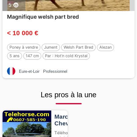
5
Magnifique welsh part bred
< 10 000 €
Poney à vendre
Jument
Welsh Part Bred
Alezan
5 ans
147 cm
Par :
Hot’n cold Krystal
Eure-et-Loir
Professionnel
Les pros à la une
Marcheurs
Chevaux
Téléhorse,