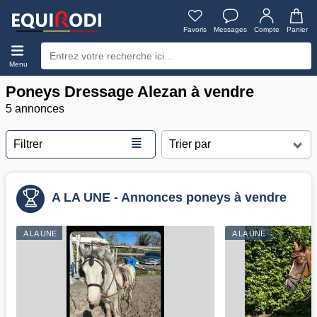
Favoris
Messages
Compte
Panier
Menu
Poneys Dressage Alezan à vendre
5 annonces
≣
Filtrer
A LA UNE - Annonces poneys à vendre
A LA UNE
A LA UNE