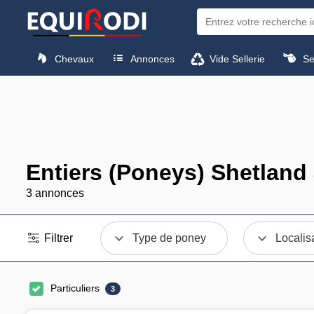
Chevaux
Annonces
Vide Sellerie
Sel
Entiers (Poneys) Shetland
3 annonces
Filtrer
Type de poney
Localis
Particuliers
3