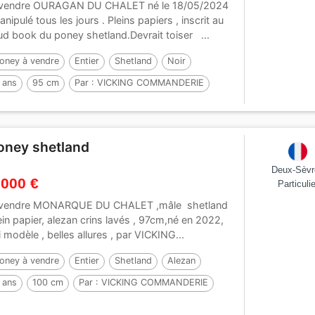
vendre OURAGAN DU CHALET né le 18/05/2024
anipulé tous les jours . Pleins papiers , inscrit au
ud book du poney shetland.Devrait toiser ...
oney à vendre
Entier
Shetland
Noir
 ans
95 cm
Par :
VICKING COMMANDERIE
oney shetland
Deux-Sèvr
 000 €
Particulie
vendre MONARQUE DU CHALET ,mâle shetland
ein papier, alezan crins lavés , 97cm,né en 2022,
li modèle , belles allures , par VICKING...
oney à vendre
Entier
Shetland
Alezan
 ans
100 cm
Par :
VICKING COMMANDERIE