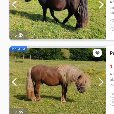
A 
,m
st
P
2
6
PREMIUM
P
1
A 
pl
jo
P
4
2