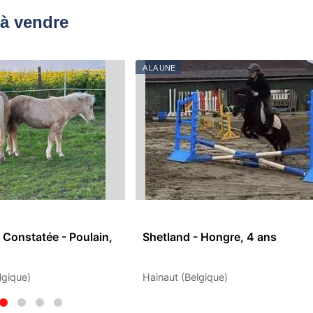
à vendre
A LA UNE
 Constatée - Poulain,
Shetland - Hongre, 4 ans
lgique)
Hainaut (Belgique)