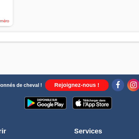
uméro
Rejoignez-nous !
ionnés de cheval !
ir
Services