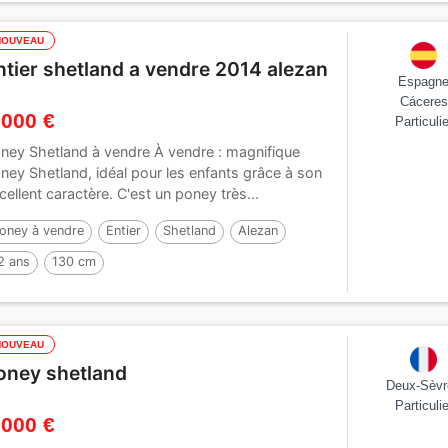
NOUVEAU
ntier shetland a vendre 2014 alezan
Espagn
Cáceres
 000 €
Particulie
ney Shetland à vendre À vendre : magnifique
ney Shetland, idéal pour les enfants grâce à son
cellent caractère. C'est un poney très...
oney à vendre
Entier
Shetland
Alezan
2 ans
130 cm
NOUVEAU
oney shetland
Deux-Sèvr
Particulie
 000 €