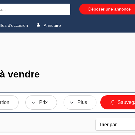
Déposer une annonce
les d'occasion
Annuaire
 à vendre
ation
Prix
Plus
Sauvega