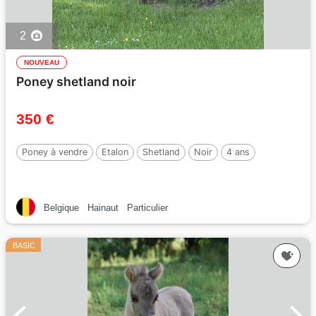
2
NOUVEAU
Poney shetland noir
350 €
Poney à vendre
Etalon
Shetland
Noir
4 ans
Belgique
Hainaut
Particulier
BASIC