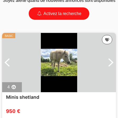
Soyez alerté quand de nouvelles annonces sont disponibles
Activez la recherche
BASIC
4
Minis shetland
950 €