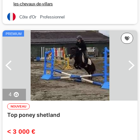
les-chevaux-de-villars
Côte d'Or
Professionnel
PREMIUM
4
NOUVEAU
Top poney shetland
< 3 000 €