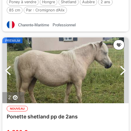
Poney à vendre
Hongre
Shetland
Aubère
2 ans
85 cm
Par :
Cromignon d’Alix
Charente-Maritime
Professionnel
PREMIUM
2
NOUVEAU
Ponette shetland pp de 2ans