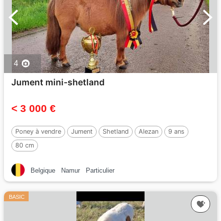
4
Jument mini-shetland
< 3 000 €
Poney à vendre
Jument
Shetland
Alezan
9 ans
80 cm
Belgique
Namur
Particulier
BASIC