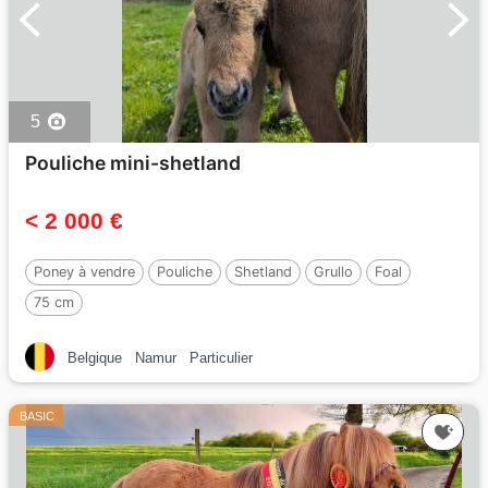
5
Pouliche mini-shetland
< 2 000 €
Poney à vendre
Pouliche
Shetland
Grullo
Foal
75 cm
Belgique
Namur
Particulier
BASIC