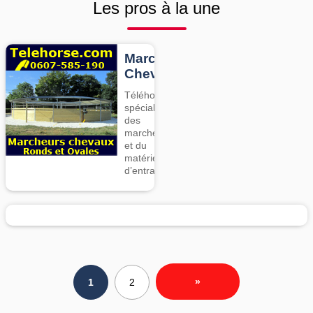
Les pros à la une
Marcheurs
Chevaux
Téléhorse,
spécialiste
des
marcheurs
et du
matériel
d’entrainement
»
1
2