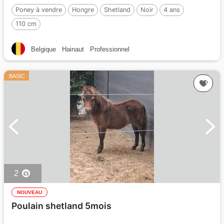
Poney à vendre
Hongre
Shetland
Noir
4 ans
110 cm
Belgique
Hainaut
Professionnel
BASIC
2
NOUVEAU
Poulain shetland 5mois