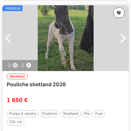
PREMIUM
2
1
NOUVEAU
Pouliche shetland 2026
1 650 €
Poney à vendre
Pouliche
Shetland
Pie
Foal
100 cm