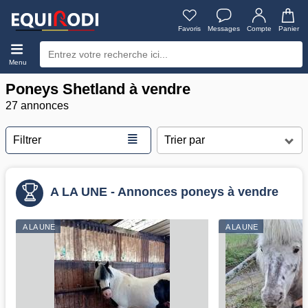
Favoris
Messages
Compte
Panier
Menu
Poneys Shetland à vendre
27 annonces
≣
Filtrer
A LA UNE - Annonces poneys à vendre
A LA UNE
A LA UNE