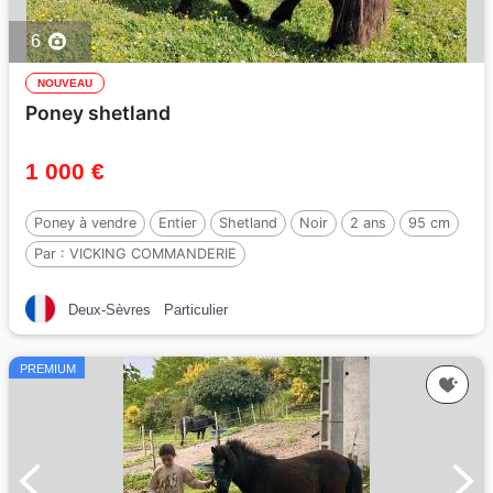
6
NOUVEAU
Poney shetland
1 000 €
Poney à vendre
Entier
Shetland
Noir
2 ans
95 cm
Par :
VICKING COMMANDERIE
Deux-Sèvres
Particulier
PREMIUM