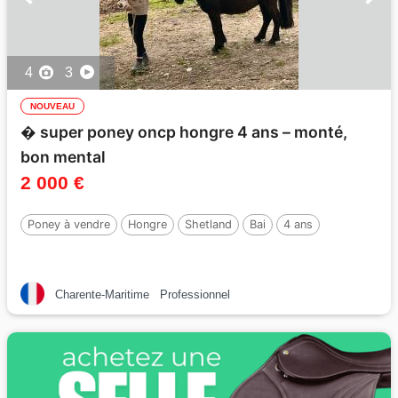
4
3
NOUVEAU
�️ super poney oncp hongre 4 ans – monté,
bon mental
2 000 €
Poney à vendre
Hongre
Shetland
Bai
4 ans
Charente-Maritime
Professionnel