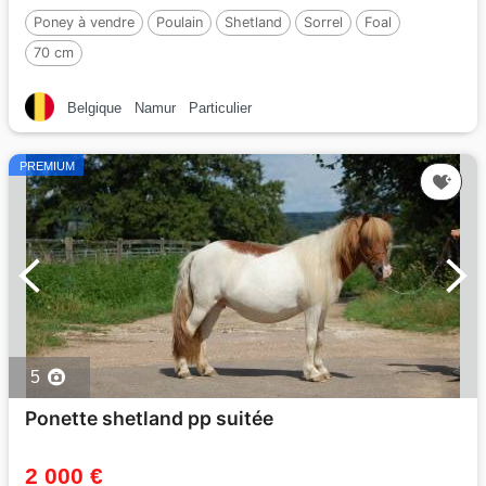
Poney à vendre
Poulain
Shetland
Sorrel
Foal
70 cm
Belgique
Namur
Particulier
PREMIUM
5
Ponette shetland pp suitée
2 000 €