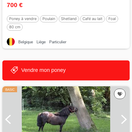
700 €
Poney à vendre
Poulain
Shetland
Café au lait
Foal
80 cm
Belgique
Liège
Particulier
Vendre mon poney
BASIC