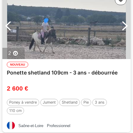
2
NOUVEAU
Ponette shetland 109cm - 3 ans - débourrée
2 600 €
Poney à vendre
Jument
Shetland
Pie
3 ans
110 cm
Saône-et-Loire
Professionnel