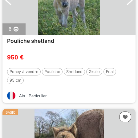
6
Pouliche shetland
950 €
Poney à vendre
Pouliche
Shetland
Grullo
Foal
95 cm
Ain
Particulier
BASIC