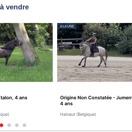
à vendre
A LA UNE
Etalon, 4 ans
Origine Non Constatée - Jumen
4 ans
ique)
Hainaut (Belgique)