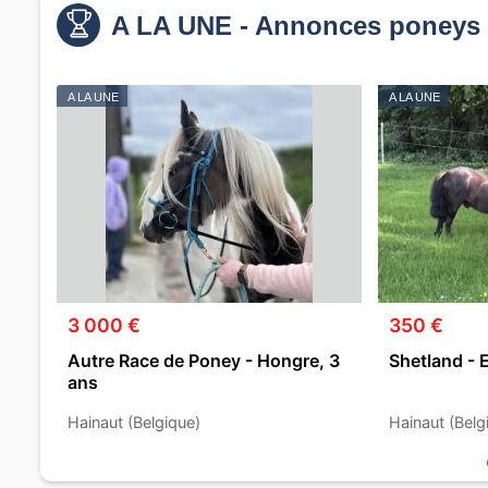
A LA UNE - Annonces poneys 
A LA UNE
A LA UNE
3 000 €
350 €
Autre Race de Poney - Hongre, 3
Shetland - 
ans
Hainaut (Belgique)
Hainaut (Belg