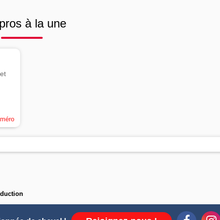
pros à la une
et
uméro
oduction