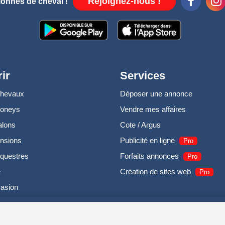
Rejoignez-nous !
ionnés de cheval !
ir
Services
chevaux
Déposer une annonce
poneys
Vendre mes affaires
alons
Cote / Argus
nsions
Publicité en ligne
Pro
questres
Forfaits annonces
Pro
e
Création de sites web
Pro
casion