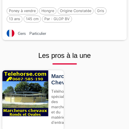
Poney à vendre
Hongre
Origine Constatée
Gris
13 ans
145 cm
Par :
GLOP BV
Gers
Particulier
Les pros à la une
Marcheurs
Chevaux
Téléhorse,
spécialiste
des
marcheurs
et du
matériel
d’entrainement