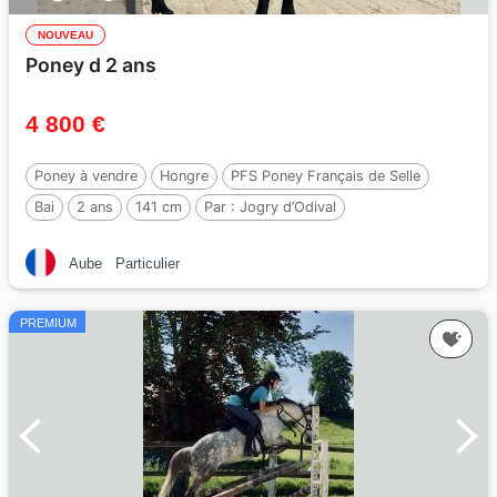
NOUVEAU
Poney d 2 ans
4 800 €
Poney à vendre
Hongre
PFS Poney Français de Selle
Bai
2 ans
141 cm
Par :
Jogry d’Odival
Aube
Particulier
PREMIUM