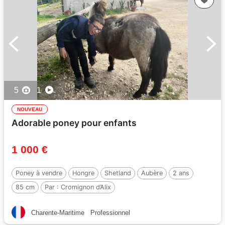
5
1
NOUVEAU
Adorable poney pour enfants
1 000 €
Poney à vendre
Hongre
Shetland
Aubère
2 ans
85 cm
Par :
Cromignon d’Alix
Charente-Maritime
Professionnel