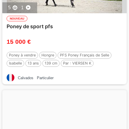
5
1
NOUVEAU
Poney de sport pfs
15 000 €
Poney à vendre
Hongre
PFS Poney Français de Selle
Isabelle
13 ans
139 cm
Par :
VIERSEN K
Calvados
Particulier