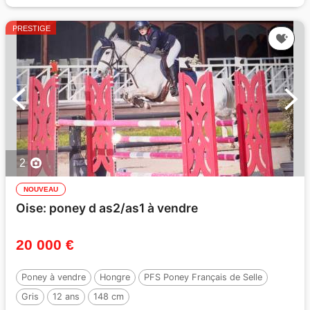
PRESTIGE
2
NOUVEAU
Oise: poney d as2/as1 à vendre
20 000 €
Poney à vendre
Hongre
PFS Poney Français de Selle
Gris
12 ans
148 cm