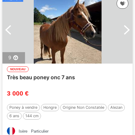
9
NOUVEAU
Très beau poney onc 7 ans
3 000 €
Poney à vendre
Hongre
Origine Non Constatée
Alezan
6 ans
144 cm
Isère
Particulier