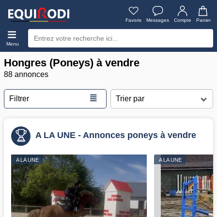
Favoris
Messages
Compte
Panier
Menu
Hongres (Poneys) à vendre
88 annonces
≣
Filtrer
A LA UNE - Annonces poneys à vendre
A LA UNE
A LA UNE