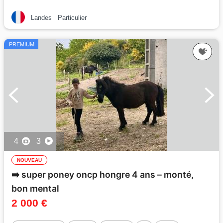
Landes
Particulier
PREMIUM
4
3
NOUVEAU
➡️ super poney oncp hongre 4 ans – monté,
bon mental
2 000 €