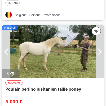
140 cm
Belgique
Hainaut
Professionnel
PREMIUM
8
NOUVEAU
Poulain perlino lusitanien taille poney
5 000 €