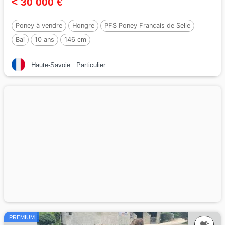
< 30 000 €
Poney à vendre
Hongre
PFS Poney Français de Selle
Bai
10 ans
146 cm
Par :
REQUIEM EN LOU MINEUR, PFS
Haute-Savoie
Particulier
PREMIUM