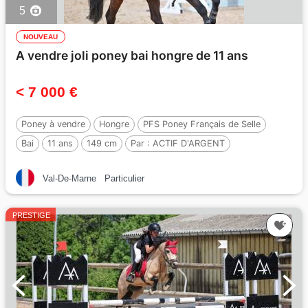
5
NOUVEAU
A vendre joli poney bai hongre de 11 ans
< 7 000 €
Poney à vendre
Hongre
PFS Poney Français de Selle
Bai
11 ans
149 cm
Par :
ACTIF D'ARGENT
Val-De-Marne
Particulier
PRESTIGE