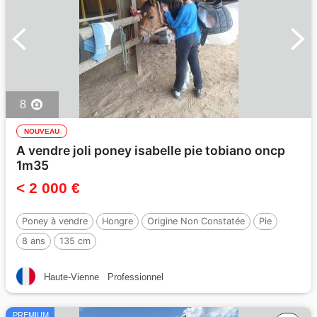
8
NOUVEAU
A vendre joli poney isabelle pie tobiano oncp
1m35
< 2 000 €
Poney à vendre
Hongre
Origine Non Constatée
Pie
8 ans
135 cm
Haute-Vienne
Professionnel
PREMIUM