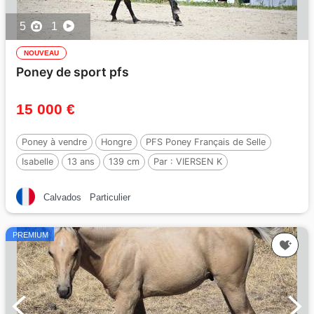
5
1
NOUVEAU
Poney de sport pfs
15 000 €
Poney à vendre
Hongre
PFS Poney Français de Selle
Isabelle
13 ans
139 cm
Par :
VIERSEN K
Calvados
Particulier
PREMIUM