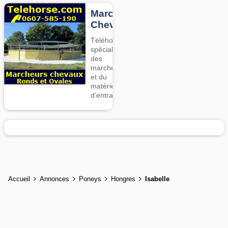
Marcheurs
Chevaux
Téléhorse,
spécialiste
des
marcheurs
et du
matériel
d’entrainement
Accueil
Annonces
Poneys
Hongres
Isabelle