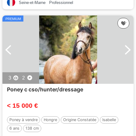
Seine-et-Marne
Professionnel
PREMIUM
3
2
Poney c cso/hunter/dressage
< 15 000 €
Poney à vendre
Hongre
Origine Constatée
Isabelle
6 ans
138 cm