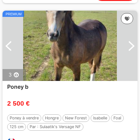
PREMIUM
3
Poney b
2 500 €
Poney à vendre
Hongre
New Forest
Isabelle
Foal
125 cm
Par :
Sulaatik's Versage NF