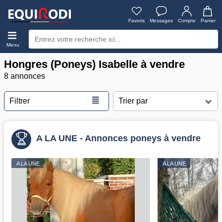
Favoris
Messages
Compte
Panier
Menu
Hongres (Poneys) Isabelle à vendre
8 annonces
≣
Filtrer
A LA UNE - Annonces poneys à vendre
A LA UNE
A LA UNE