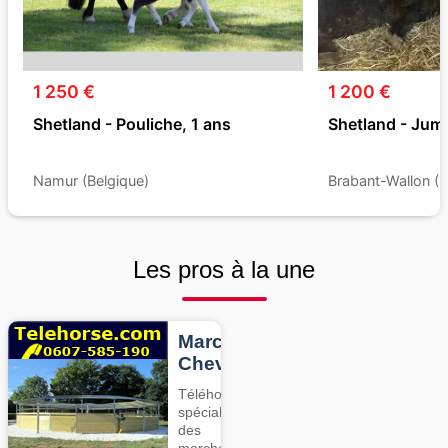
1 250 €
1 200 €
Shetland - Pouliche, 1 ans
Shetland - Jum
Namur (Belgique)
Brabant-Wallon (B
Les pros à la une
Marcheurs
Chevaux
Téléhorse,
spécialiste
des