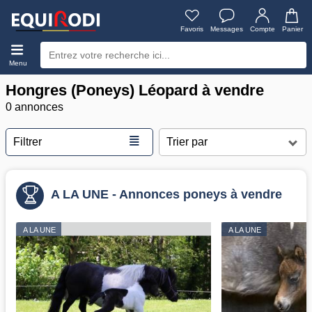
Favoris
Messages
Compte
Panier
Menu
Hongres (Poneys) Léopard à vendre
0 annonces
≣
Filtrer
A LA UNE - Annonces poneys à vendre
A LA UNE
A LA UNE