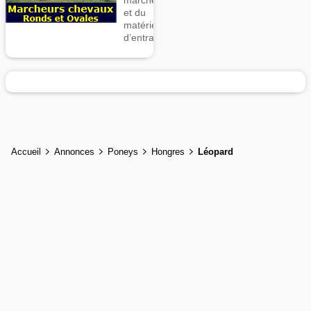
marcheurs
et du
matériel
d’entrainement
Accueil
Annonces
Poneys
Hongres
Léopard