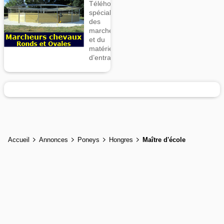
Téléhorse,
spécialiste
des
marcheurs
et du
matériel
d’entrainement
Accueil
Annonces
Poneys
Hongres
Maître d'école