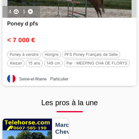
4
1
Poney d pfs
< 7 000 €
Poney à vendre
Hongre
PFS Poney Français de Selle
Alezan
15 ans
149 cm
Par :
MEEPING CHA DE FLORYS
Seine-et-Marne
Particulier
Les pros à la une
Marcheurs
Chevaux