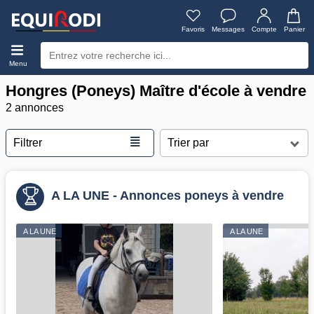
Favoris
Messages
Compte
Panier
Menu
Hongres (Poneys) Maître d'école à vendre
2 annonces
≣
Filtrer
A LA UNE - Annonces poneys à vendre
A LA UNE
A LA UNE