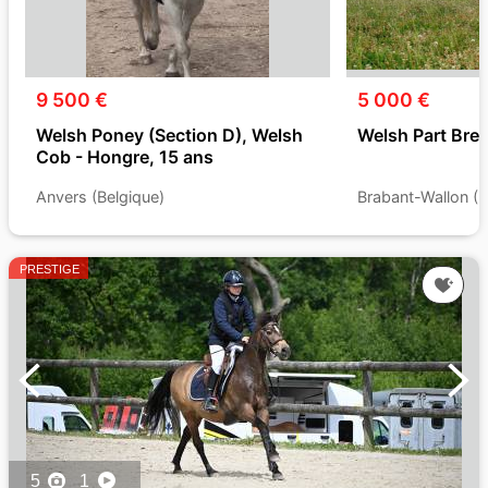
9 500 €
5 000 €
Welsh Poney (Section D), Welsh
Welsh Part Bred
Cob - Hongre, 15 ans
Anvers (Belgique)
Brabant-Wallon (B
PRESTIGE
5
1