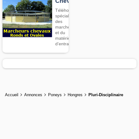
Chevaux
Téléhorse,
spécialiste
des
marcheurs
et du
matériel
d’entrainement
Accueil
Annonces
Poneys
Hongres
Pluri-Disciplinaire