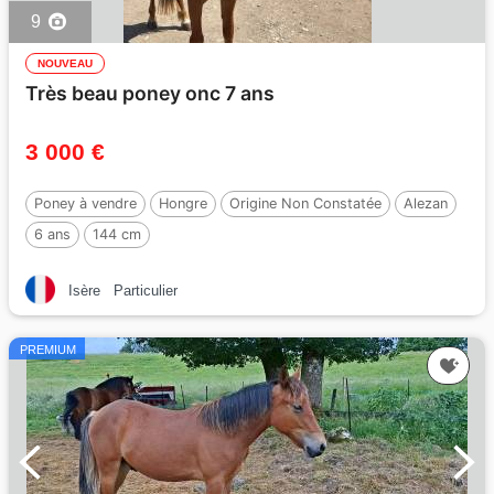
9
NOUVEAU
Très beau poney onc 7 ans
3 000 €
Poney à vendre
Hongre
Origine Non Constatée
Alezan
6 ans
144 cm
Isère
Particulier
PREMIUM