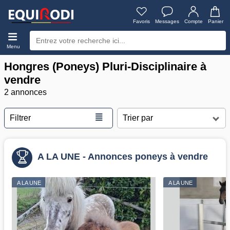
Favoris
Messages
Compte
Panier
Menu
Hongres (Poneys) Pluri-Disciplinaire à
vendre
2 annonces
≣
Filtrer
A LA UNE - Annonces poneys à vendre
A LA UNE
A LA UNE