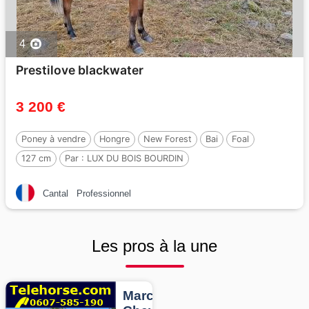
4
Prestilove blackwater
3 200 €
Poney à vendre
Hongre
New Forest
Bai
Foal
127 cm
Par :
LUX DU BOIS BOURDIN
Cantal
Professionnel
Les pros à la une
Marcheurs