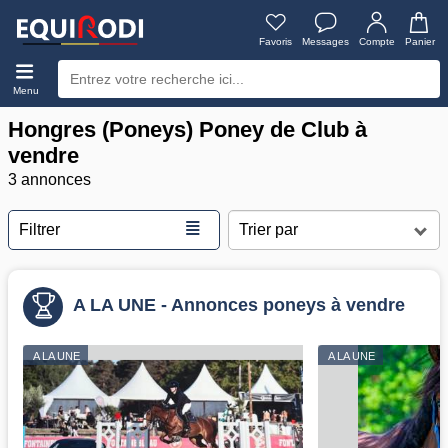
Favoris
Messages
Compte
Panier
Menu
Hongres (Poneys) Poney de Club à
vendre
3 annonces
≣
Filtrer
A LA UNE - Annonces poneys à vendre
A LA UNE
A LA UNE