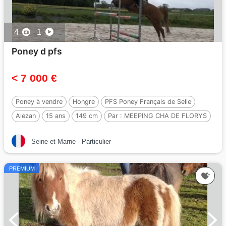
4
1
Poney d pfs
< 7 000 €
Poney à vendre
Hongre
PFS Poney Français de Selle
Alezan
15 ans
149 cm
Par :
MEEPING CHA DE FLORYS
Seine-et-Marne
Particulier
PREMIUM