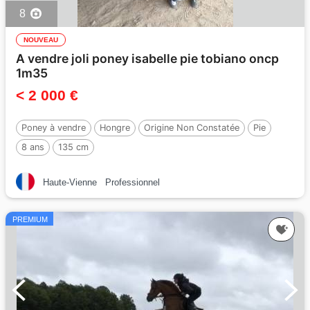
8
NOUVEAU
A vendre joli poney isabelle pie tobiano oncp
1m35
< 2 000 €
Poney à vendre
Hongre
Origine Non Constatée
Pie
8 ans
135 cm
Haute-Vienne
Professionnel
PREMIUM