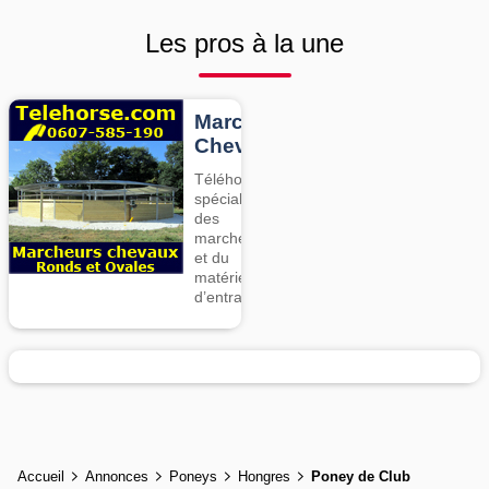
Les pros à la une
Marcheurs
Chevaux
Téléhorse,
spécialiste
des
marcheurs
et du
matériel
d’entrainement
Accueil
Annonces
Poneys
Hongres
Poney de Club