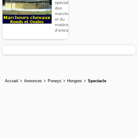
spécialiste
des
marcheurs
et du
matériel
d’entrainement
Accueil
Annonces
Poneys
Hongres
Spectacle