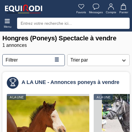
Favoris
Messages
Compte
Panier
Menu
Hongres (Poneys) Spectacle à vendre
1 annonces
≣
Filtrer
A LA UNE - Annonces poneys à vendre
A LA UNE
A LA UNE