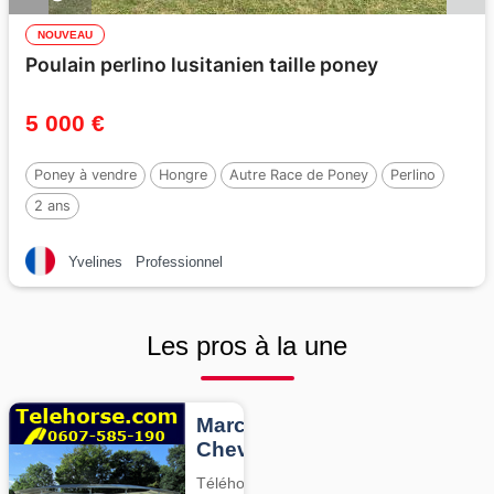
NOUVEAU
Poulain perlino lusitanien taille poney
5 000 €
Poney à vendre
Hongre
Autre Race de Poney
Perlino
2 ans
Yvelines
Professionnel
Les pros à la une
Marcheurs
Chevaux
Téléhorse,