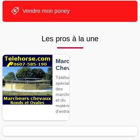
Vendre mon poney
Les pros à la une
Marcheurs
Chevaux
Téléhorse,
spécialiste
des
marcheurs
et du
matériel
d’entrainement