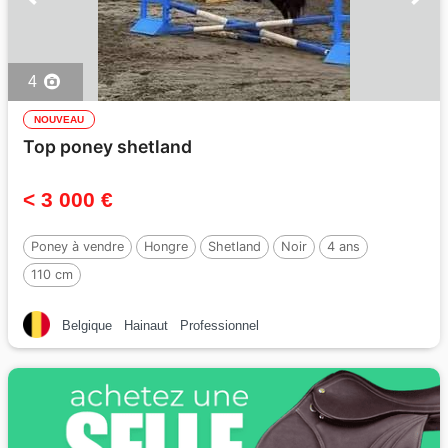
4
NOUVEAU
Top poney shetland
< 3 000 €
Poney à vendre
Hongre
Shetland
Noir
4 ans
110 cm
Belgique
Hainaut
Professionnel