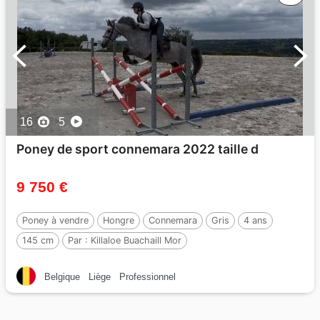
16
5
Poney de sport connemara 2022 taille d
9 750 €
Poney à vendre
Hongre
Connemara
Gris
4 ans
145 cm
Par :
Killaloe Buachaill Mor
Belgique
Liège
Professionnel