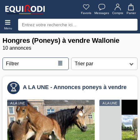
Favoris
Messages
Compte
Panier
Menu
Hongres (Poneys) à vendre Wallonie
10 annonces
≣
Filtrer
A LA UNE - Annonces poneys à vendre
A LA UNE
A LA UNE