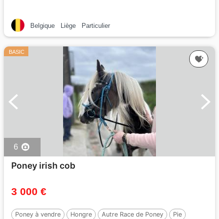
Belgique
Liège
Particulier
BASIC
6
Poney irish cob
3 000 €
Poney à vendre
Hongre
Autre Race de Poney
Pie