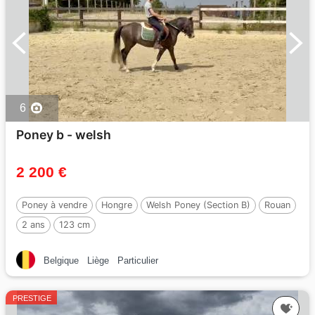
6
Poney b - welsh
2 200 €
Poney à vendre
Hongre
Welsh Poney (Section B)
Rouan
2 ans
123 cm
Belgique
Liège
Particulier
PRESTIGE