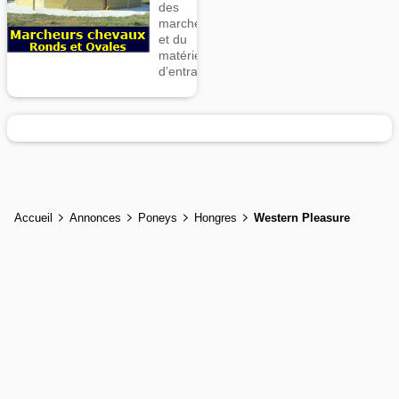
des
marcheurs
et du
matériel
d’entrainement
Accueil
Annonces
Poneys
Hongres
Western Pleasure