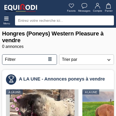
Favoris
Messages
Compte
Panier
Menu
Hongres (Poneys) Western Pleasure à
vendre
0 annonces
≣
Filtrer
A LA UNE - Annonces poneys à vendre
A LA UNE
A LA UNE