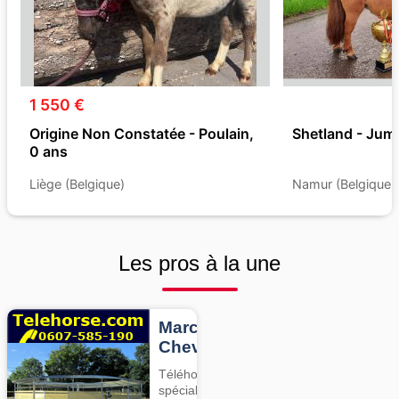
1 550 €
Origine Non Constatée - Poulain,
Shetland - Jume
0 ans
Liège (Belgique)
Namur (Belgique)
Les pros à la une
Marcheurs
Chevaux
Téléhorse,
spécialiste