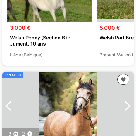
3 000 €
5 000 €
Welsh Poney (Section B) -
Welsh Part Bred
Jument, 10 ans
Liège (Belgique)
Brabant-Wallon (B
PREMIUM
3
2