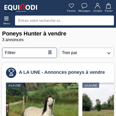
Favoris
Messages
Compte
Panier
Menu
Poneys Hunter à vendre
3 annonces
≣
Filtrer
A LA UNE - Annonces poneys à vendre
A LA UNE
A LA UNE