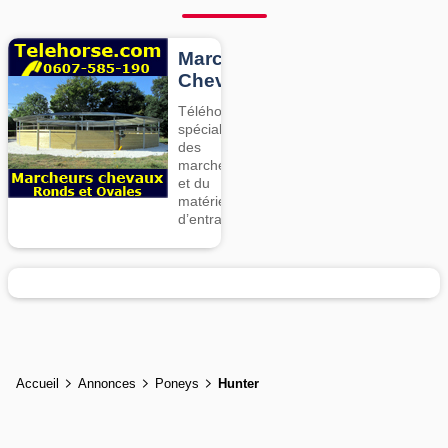
Marcheurs
Chevaux
Téléhorse,
spécialiste
des
marcheurs
et du
matériel
d’entrainement
Accueil
Annonces
Poneys
Hunter