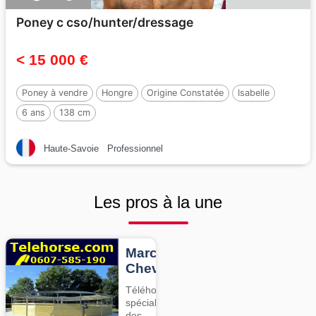
Poney c cso/hunter/dressage
< 15 000 €
Poney à vendre
Hongre
Origine Constatée
Isabelle
6 ans
138 cm
Haute-Savoie
Professionnel
Les pros à la une
Marcheurs
Chevaux
Téléhorse,
spécialiste
des