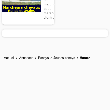
marcheurs
et du
matériel
d’entrainement
Accueil
Annonces
Poneys
Jeunes poneys
Hunter