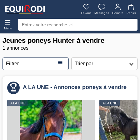
Favoris
Messages
Compte
Panier
Menu
Jeunes poneys Hunter à vendre
1 annonces
≣
Filtrer
A LA UNE - Annonces poneys à vendre
A LA UNE
A LA UNE