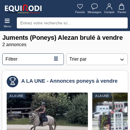
Favoris
Messages
Compte
Panier
Menu
Juments (Poneys) Alezan brulé à vendre
2 annonces
≣
Filtrer
A LA UNE - Annonces poneys à vendre
A LA UNE
A LA UNE