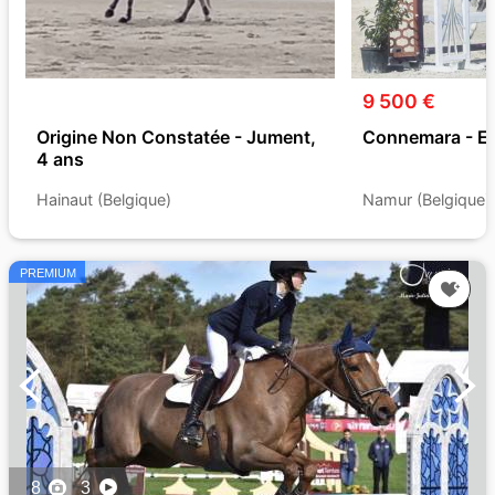
9 500 €
Origine Non Constatée - Jument,
Connemara - Et
4 ans
Hainaut (Belgique)
Namur (Belgique)
PREMIUM
8
3