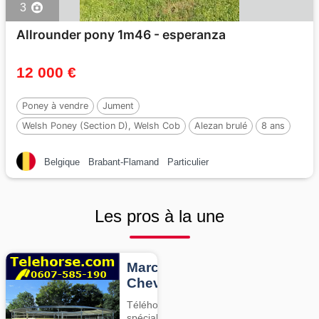
3
Allrounder pony 1m46 - esperanza
12 000 €
Poney à vendre
Jument
Welsh Poney (Section D), Welsh Cob
Alezan brulé
8 ans
146 cm
Belgique
Brabant-Flamand
Particulier
Les pros à la une
Marcheurs
Chevaux
Téléhorse,
spécialiste