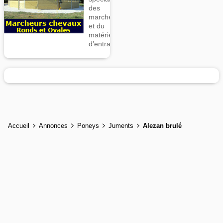
des
marcheurs
et du
matériel
d’entrainement
Accueil
Annonces
Poneys
Juments
Alezan brulé