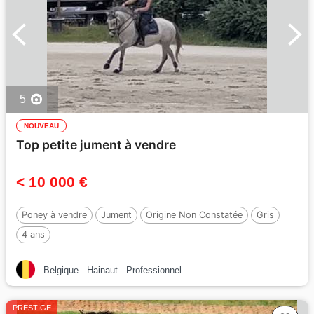
5
NOUVEAU
Top petite jument à vendre
< 10 000 €
Poney à vendre
Jument
Origine Non Constatée
Gris
4 ans
Belgique
Hainaut
Professionnel
PRESTIGE