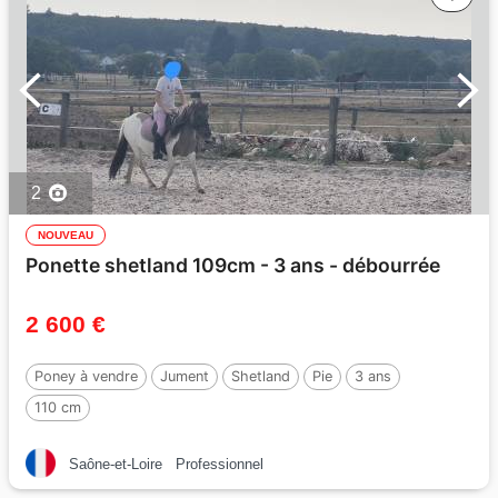
2
NOUVEAU
Ponette shetland 109cm - 3 ans - débourrée
2 600 €
Poney à vendre
Jument
Shetland
Pie
3 ans
110 cm
Saône-et-Loire
Professionnel