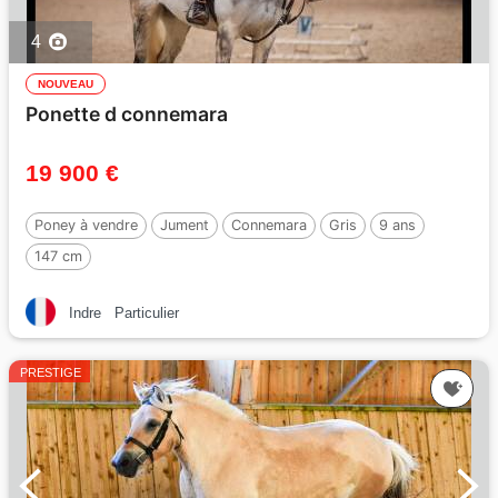
4
NOUVEAU
Ponette d connemara
19 900 €
Poney à vendre
Jument
Connemara
Gris
9 ans
147 cm
Indre
Particulier
PRESTIGE