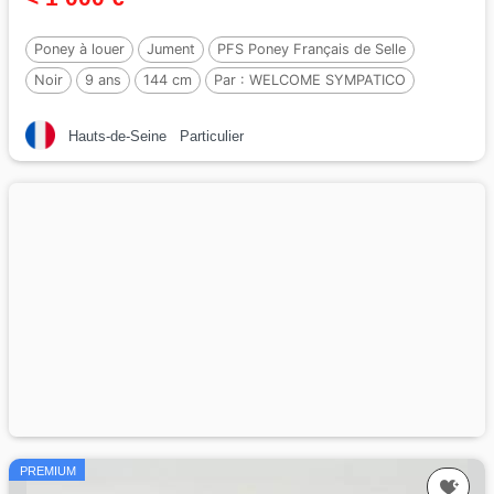
Poney à louer
Jument
PFS Poney Français de Selle
Noir
9 ans
144 cm
Par :
WELCOME SYMPATICO
Hauts-de-Seine
Particulier
PREMIUM