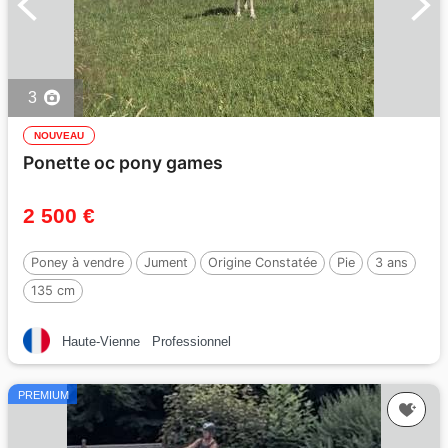
3
NOUVEAU
Ponette oc pony games
2 500 €
Poney à vendre
Jument
Origine Constatée
Pie
3 ans
135 cm
Haute-Vienne
Professionnel
PREMIUM