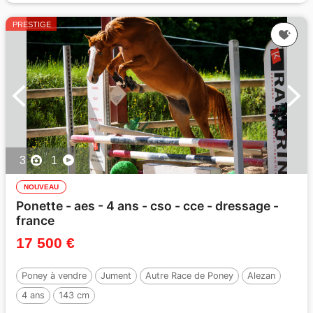
PRESTIGE
3
1
NOUVEAU
Ponette - aes - 4 ans - cso - cce - dressage -
france
17 500 €
Poney à vendre
Jument
Autre Race de Poney
Alezan
4 ans
143 cm