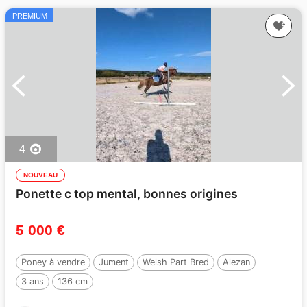
PREMIUM
4
NOUVEAU
Ponette c top mental, bonnes origines
5 000 €
Poney à vendre
Jument
Welsh Part Bred
Alezan
3 ans
136 cm