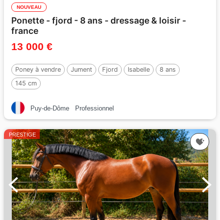
NOUVEAU
Ponette - fjord - 8 ans - dressage & loisir -
france
13 000 €
Poney à vendre
Jument
Fjord
Isabelle
8 ans
145 cm
Puy-de-Dôme
Professionnel
PRESTIGE