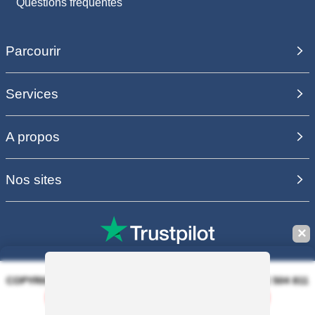
Questions fréquentes
Parcourir
Services
A propos
Nos sites
✕
COPYRIGHT 2006 - 2025 - EQUIRODI SAS - R.C.S. DOLE 504 811
373 - TVA FR00504811373
Sauvegarder la recherche
100% PAIEMENT SÉCURISÉ