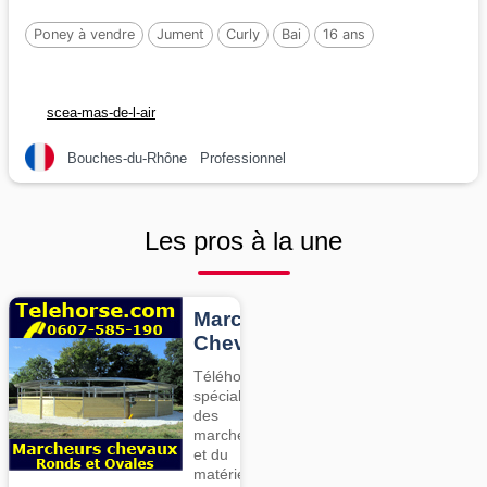
Poney à vendre
Jument
Curly
Bai
16 ans
scea-mas-de-l-air
Bouches-du-Rhône
Professionnel
Les pros à la une
Marcheurs
Chevaux
Téléhorse,
spécialiste
des
marcheurs
et du
matériel