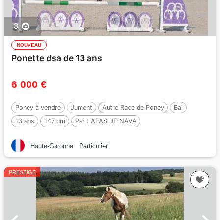
3
NOUVEAU
Ponette dsa de 13 ans
6 000 €
Poney à vendre
Jument
Autre Race de Poney
Bai
13 ans
147 cm
Par :
AFAS DE NAVA
Haute-Garonne
Particulier
PRESTIGE