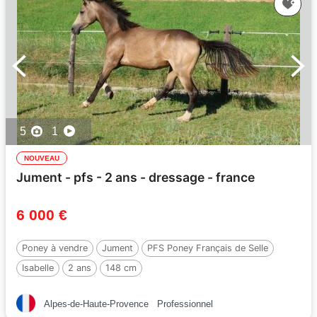
5
1
NOUVEAU
Jument - pfs - 2 ans - dressage - france
6 000 €
Poney à vendre
Jument
PFS Poney Français de Selle
Isabelle
2 ans
148 cm
Alpes-de-Haute-Provence
Professionnel