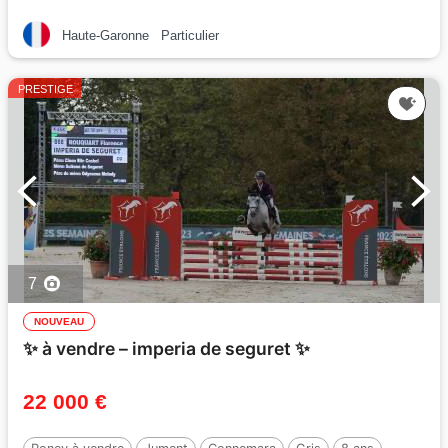
Haute-Garonne
Particulier
PRESTIGE
7
NOUVEAU
✨ à vendre – imperia de seguret ✨
22 000 €