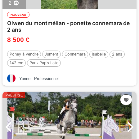
2
NOUVEAU
Olwen du montmélian - ponette connemara de
2 ans
8 500 €
Poney à vendre
Jument
Connemara
Isabelle
2 ans
142 cm
Par :
Pap’s Late
Yonne
Professionnel
PRESTIGE