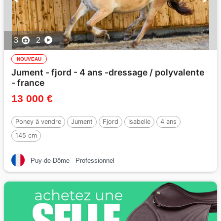
3
2
NOUVEAU
Jument - fjord - 4 ans -dressage / polyvalente
- france
13 000 €
Poney à vendre
Jument
Fjord
Isabelle
4 ans
145 cm
Puy-de-Dôme
Professionnel