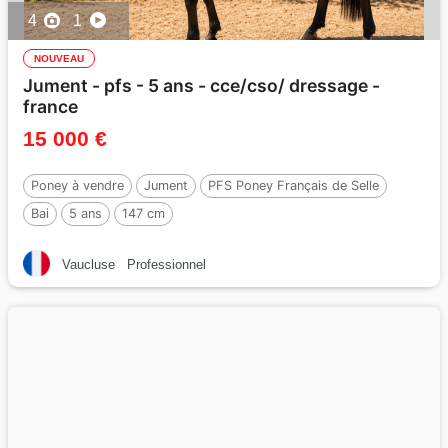
4
1
NOUVEAU
Jument - pfs - 5 ans - cce/cso/ dressage -
france
15 000 €
Poney à vendre
Jument
PFS Poney Français de Selle
Bai
5 ans
147 cm
Vaucluse
Professionnel