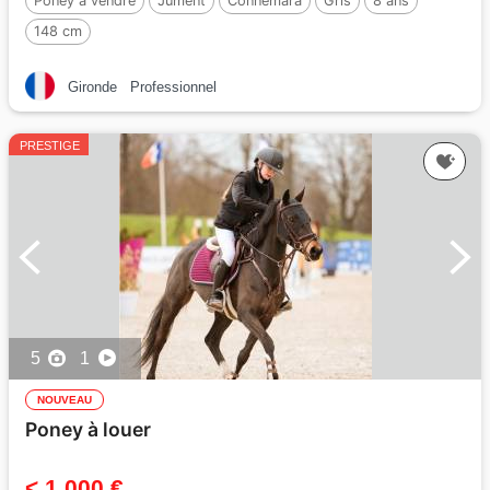
Poney à vendre
Jument
Connemara
Gris
8 ans
148 cm
Gironde
Professionnel
PRESTIGE
5
1
NOUVEAU
Poney à louer
< 1 000 €