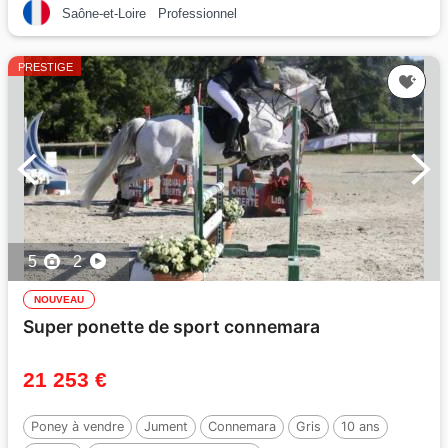
Saône-et-Loire
Professionnel
PRESTIGE
5
2
NOUVEAU
Super ponette de sport connemara
21 253 €
Poney à vendre
Jument
Connemara
Gris
10 ans