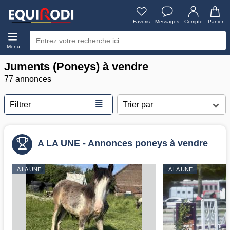
Favoris
Messages
Compte
Panier
Menu
Juments (Poneys) à vendre
77 annonces
≣
Filtrer
A LA UNE - Annonces poneys à vendre
A LA UNE
A LA UNE