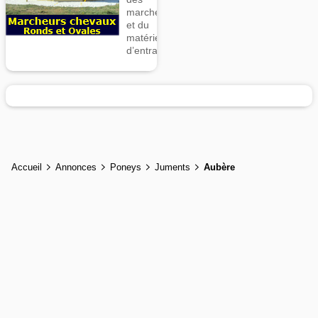
marcheurs
et du
matériel
d’entrainement
Accueil
Annonces
Poneys
Juments
Aubère