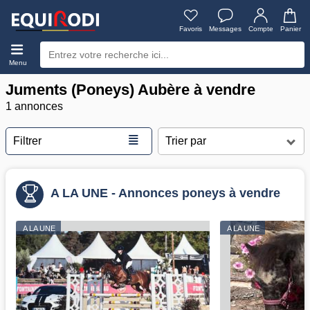
Favoris
Messages
Compte
Panier
Menu
Juments (Poneys) Aubère à vendre
1 annonces
≣
Filtrer
A LA UNE - Annonces poneys à vendre
A LA UNE
A LA UNE