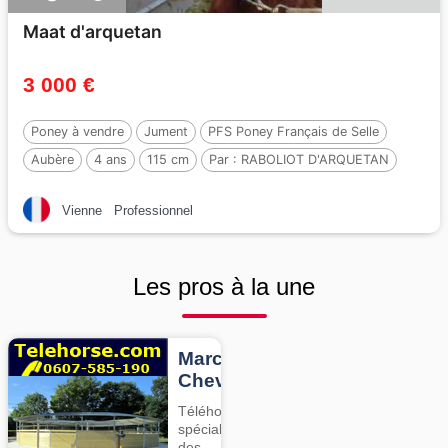
Maat d'arquetan
3 000 €
Poney à vendre
Jument
PFS Poney Français de Selle
Aubère
4 ans
115 cm
Par :
RABOLIOT D'ARQUETAN
Vienne
Professionnel
Les pros à la une
Marcheurs
Chevaux
Téléhorse,
spécialiste
des