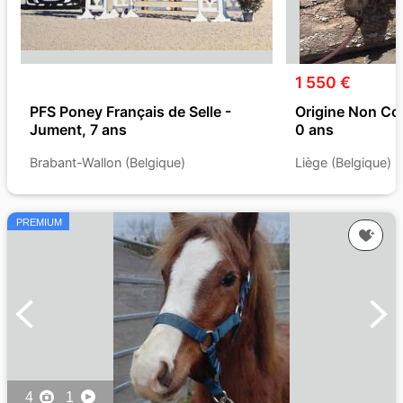
1 550 €
PFS Poney Français de Selle -
Origine Non Con
Jument, 7 ans
0 ans
Brabant-Wallon (Belgique)
Liège (Belgique)
PREMIUM
4
1