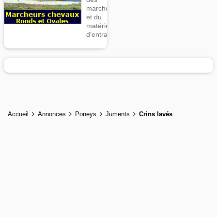
marcheurs
et du
matériel
d’entrainement
Accueil
Annonces
Poneys
Juments
Crins lavés