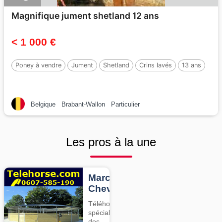
Magnifique jument shetland 12 ans
< 1 000 €
Poney à vendre
Jument
Shetland
Crins lavés
13 ans
Belgique
Brabant-Wallon
Particulier
Les pros à la une
Marcheurs
Chevaux
Téléhorse,
spécialiste
des