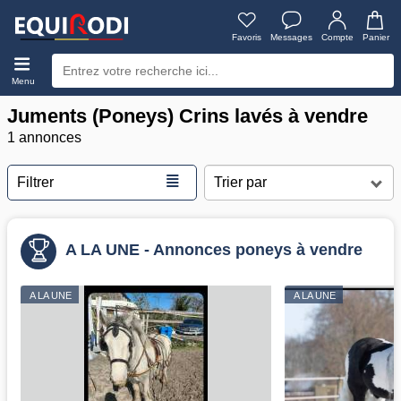
Favoris
Messages
Compte
Panier
Menu
Juments (Poneys) Crins lavés à vendre
1 annonces
≣
Filtrer
A LA UNE - Annonces poneys à vendre
A LA UNE
A LA UNE