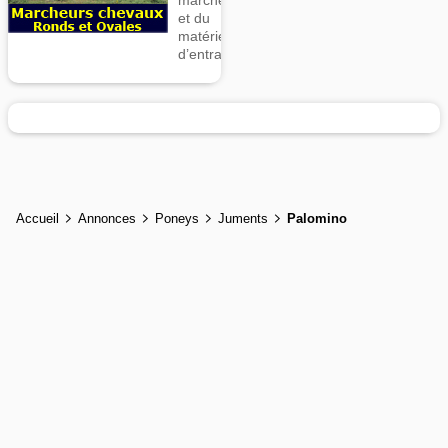
marcheurs
et du
matériel
d’entrainement
Accueil
Annonces
Poneys
Juments
Palomino