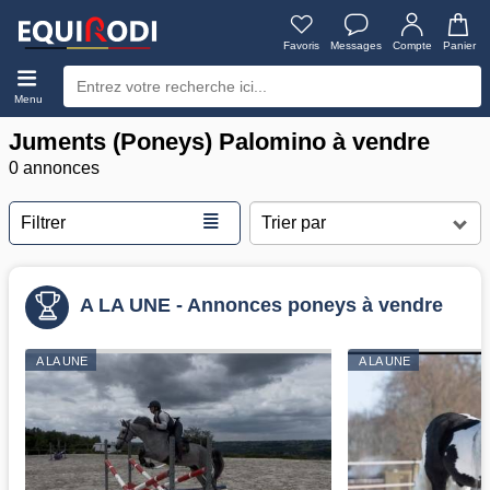
Favoris
Messages
Compte
Panier
Menu
Juments (Poneys) Palomino à vendre
0 annonces
≣
Filtrer
A LA UNE - Annonces poneys à vendre
A LA UNE
A LA UNE