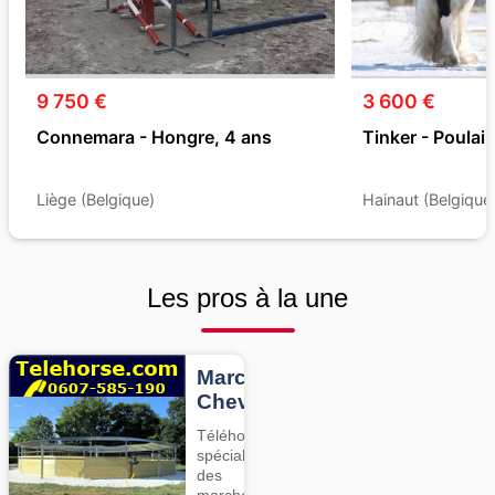
9 750 €
3 600 €
Connemara - Hongre, 4 ans
Tinker - Poulai
Liège (Belgique)
Hainaut (Belgique
Les pros à la une
Marcheurs
Chevaux
Téléhorse,
spécialiste
des