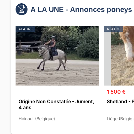
A LA UNE - Annonces poneys 
A LA UNE
A LA UNE
1 500 €
Origine Non Constatée - Jument,
Shetland - 
4 ans
Hainaut (Belgique)
Liège (Belgiq