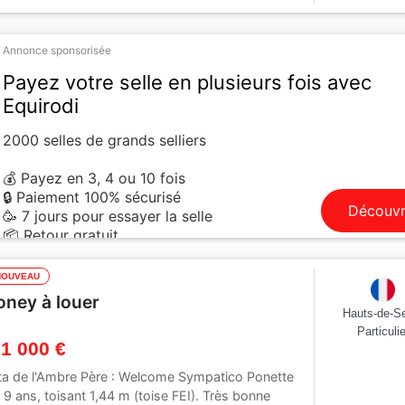
ar :
Greatstar dembets tilia
Annonce sponsorisée
Payez votre selle en plusieurs fois avec
Equirodi
2000 selles de grands selliers
💰 Payez en 3, 4 ou 10 fois
🔒 Paiement 100% sécurisé
Découvr
🥳 7 jours pour essayer la selle
📦 Retour gratuit
NOUVEAU
oney à louer
Hauts-de-S
Particulie
 1 000 €
ta de l'Ambre Père : Welcome Sympatico Ponette
 9 ans, toisant 1,44 m (toise FEI). Très bonne