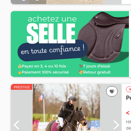
P
PRESTIGE
P
<
Hi
de