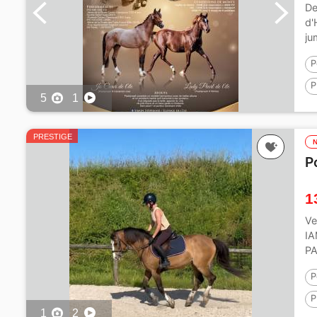
De
d'
ju
P
P
5
1
1
PRESTIGE
P
1
Ve
IA
PA
P
P
1
2