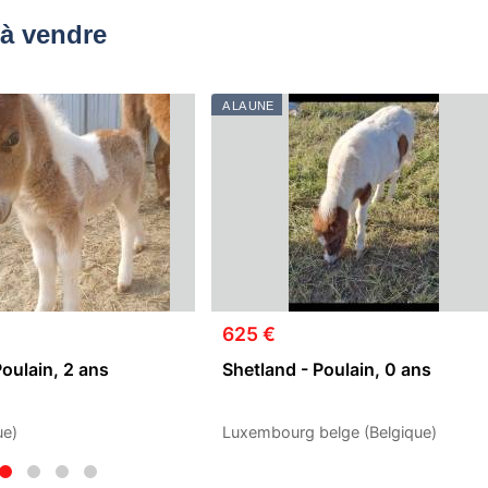
à vendre
A LA UNE
625 €
Poulain, 2 ans
Shetland - Poulain, 0 ans
ue)
Luxembourg belge (Belgique)