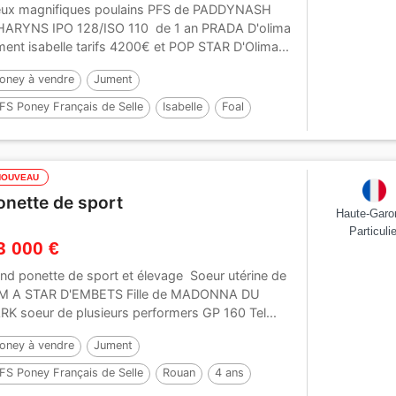
ux magnifiques poulains PFS de PADDYNASH
HARYNS IPO 128/ISO 110 de 1 an PRADA D'olima
ment isabelle tarifs 4200€ et POP STAR D'Olima...
oney à vendre
Jument
FS Poney Français de Selle
Isabelle
Foal
45 cm
Par :
No Records.
NOUVEAU
onette de sport
Haute-Garo
Particulie
3 000 €
nd ponette de sport et élevage Soeur utérine de
M A STAR D'EMBETS Fille de MADONNA DU
RK soeur de plusieurs performers GP 160 Tel...
oney à vendre
Jument
FS Poney Français de Selle
Rouan
4 ans