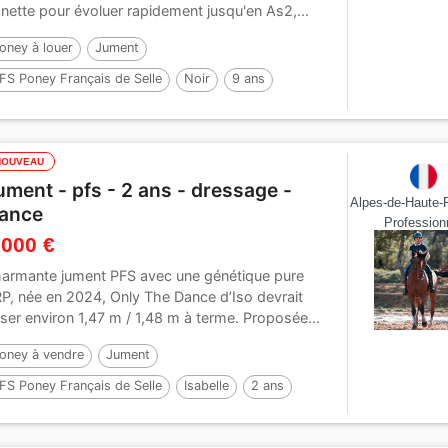
nette pour évoluer rapidement jusqu'en As2,...
oney à louer
Jument
FS Poney Français de Selle
Noir
9 ans
44 cm
Par :
WELCOME SYMPATICO
NOUVEAU
ument - pfs - 2 ans - dressage -
Alpes-de-Haute-
rance
Profession
 000 €
armante jument PFS avec une génétique pure
P, née en 2024, Only The Dance d’Iso devrait
iser environ 1,47 m / 1,48 m à terme. Proposée...
oney à vendre
Jument
FS Poney Français de Selle
Isabelle
2 ans
48 cm