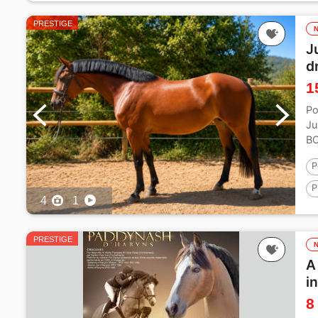
PRESTIGE
J
d
1
Po
Ju
BO
P
P
4
1
1
PRESTIGE
A
i
8