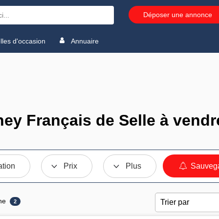
Déposer une annonce
les d'occasion
Annuaire
y Français de Selle à vendr
ation
Prix
Plus
Sauvega
ne
2