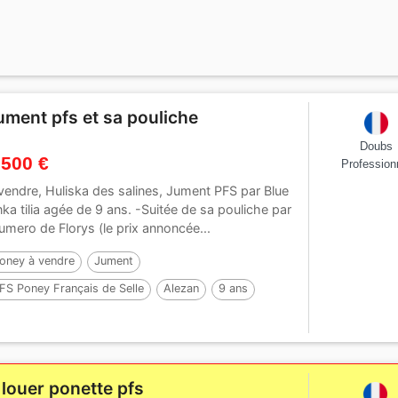
ument pfs et sa pouliche
Doubs
 500 €
Profession
vendre, Huliska des salines, Jument PFS par Blue
nka tilia agée de 9 ans. -Suitée de sa pouliche par
umero de Florys (le prix annoncée...
oney à vendre
Jument
FS Poney Français de Selle
Alezan
9 ans
51 cm
Par :
Blue tinka Tilia
 louer ponette pfs