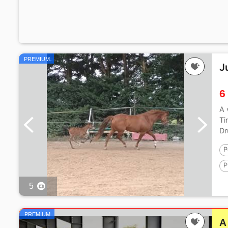
PREMIUM
J
6
A 
Ti
Dr
P
P
1
5
PREMIUM
A