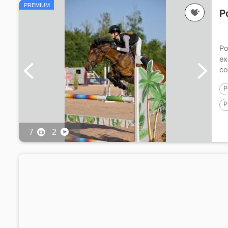
PREMIUM
P
Po
ex
co
P
P
1
7
2