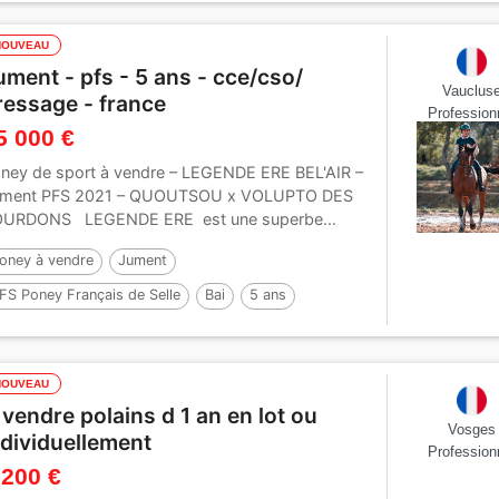
NOUVEAU
ument - pfs - 5 ans - cce/cso/
Vauclus
ressage - france
Profession
5 000 €
ney de sport à vendre – LEGENDE ERE BEL'AIR –
ment PFS 2021 – QUOUTSOU x VOLUPTO DES
URDONS LEGENDE ERE est une superbe...
oney à vendre
Jument
FS Poney Français de Selle
Bai
5 ans
47 cm
NOUVEAU
 vendre polains d 1 an en lot ou
Vosges
ndividuellement
Profession
 200 €