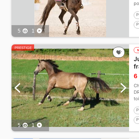
po
P
P
5
1
1
PRESTIGE
J
f
6
Ch
DR
to
P
P
5
1
1