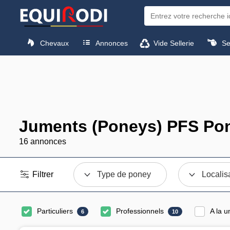
Chevaux
Annonces
Vide Sellerie
Sel
Juments (Poneys) PFS Pone
16 annonces
Filtrer
Type de poney
Localis
Particuliers
Professionnels
A la u
6
10